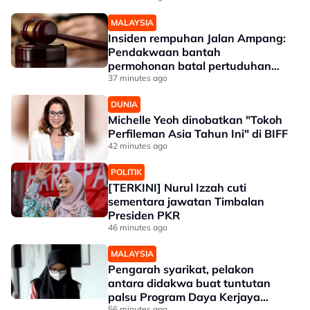
MALAYSIA
Insiden rempuhan Jalan Ampang:
Pendakwaan bantah
permohonan batal pertuduhan
bunuh
37 minutes ago
DUNIA
Michelle Yeoh dinobatkan "Tokoh
Perfileman Asia Tahun Ini" di BIFF
42 minutes ago
POLITIK
[TERKINI] Nurul Izzah cuti
sementara jawatan Timbalan
Presiden PKR
46 minutes ago
MALAYSIA
Pengarah syarikat, pelakon
antara didakwa buat tuntutan
palsu Program Daya Kerjaya
56 minutes ago