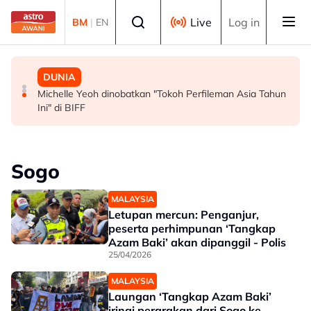
Skip to main content
Select language
Live
Log in
BM
|
EN
MALAYSIA
MALAYSIA
DUNIA
Persepsi negatif terhadap Bukit Malut tidak berasaskan
Insiden rempuhan Jalan Ampang: Pendakwaan bantah
Michelle Yeoh dinobatkan "Tokoh Perfileman Asia Tahun
fakta - Ahli Akademik
permohonan batal pertuduhan bunuh
Ini" di BIFF
Sogo
MALAYSIA
Letupan mercun: Penganjur,
peserta perhimpunan ‘Tangkap
Azam Baki’ akan dipanggil - Polis
25/04/2026
MALAYSIA
Laungan ‘Tangkap Azam Baki’
iringi perarakan dari Sogo ke