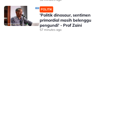
Perkeso
POLITIK
'Politik dinosaur, sentimen
primordial masih belenggu
pengundi' - Prof Zaini
57 minutes ago