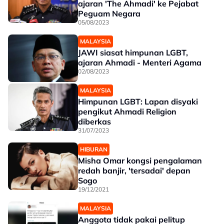
ajaran 'The Ahmadi' ke Pejabat
Peguam Negara
05/08/2023
MALAYSIA
JAWI siasat himpunan LGBT,
ajaran Ahmadi - Menteri Agama
02/08/2023
MALAYSIA
Himpunan LGBT: Lapan disyaki
pengikut Ahmadi Religion
diberkas
31/07/2023
HIBURAN
Misha Omar kongsi pengalaman
redah banjir, 'tersadai' depan
Sogo
19/12/2021
MALAYSIA
Anggota tidak pakai pelitup