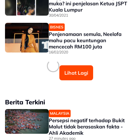
muka? ini penjelasan Ketua JSPT
Kuala Lumpur
30/04/2021
BISNES
Penjenamaan semula, Neelofa
mahu pacu keuntungan
mencecah RM100 juta
16/02/2020
Lihat Lagi
Berita Terkini
MALAYSIA
Persepsi negatif terhadap Bukit
Malut tidak berasaskan fakta -
Ahli Akademik
27 minutes ago