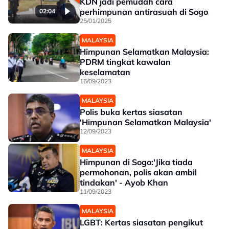
KDN jadi pemudah cara
perhimpunan antirasuah di Sogo
02:04
25/01/2025
MALAYSIA
Himpunan Selamatkan Malaysia:
PDRM tingkat kawalan
keselamatan
16/09/2023
MALAYSIA
Polis buka kertas siasatan
'Himpunan Selamatkan Malaysia'
12/09/2023
MALAYSIA
Himpunan di Sogo:'Jika tiada
permohonan, polis akan ambil
tindakan' - Ayob Khan
11/09/2023
MALAYSIA
LGBT: Kertas siasatan pengikut