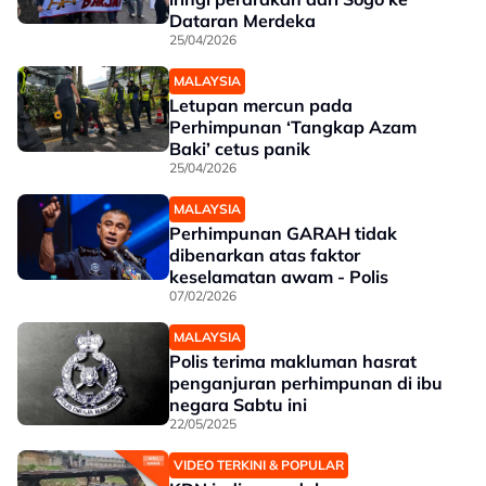
Dataran Merdeka
25/04/2026
MALAYSIA
Letupan mercun pada
Perhimpunan ‘Tangkap Azam
Baki’ cetus panik
25/04/2026
MALAYSIA
Perhimpunan GARAH tidak
dibenarkan atas faktor
keselamatan awam - Polis
07/02/2026
MALAYSIA
Polis terima makluman hasrat
penganjuran perhimpunan di ibu
negara Sabtu ini
22/05/2025
VIDEO TERKINI & POPULAR