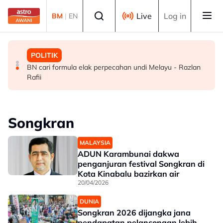
Skip to main content
Select language
Live
Log in
BM
|
EN
MALAYSIA
BISNES
POLITIK
TH teliti memorandum NGO, terus laksana baki syor RCI
Ringgit ditutup rendah berbanding dolar AS menjelang
BN cari formula elak perpecahan undi Melayu - Razlan
pengumuman data pasaran buruh AS
Rafii
Songkran
MALAYSIA
ADUN Karambunai dakwa
penganjuran festival Songkran di
Kota Kinabalu bazirkan air
20/04/2026
DUNIA
Songkran 2026 dijangka jana
pendapatan pelancongan lebih