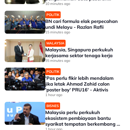
buruh AS
10 minutes ago
POLITIK
BN cari formula elak perpecahan
undi Melayu - Razlan Rafii
15 minutes ago
MALAYSIA
Malaysia, Singapura perkukuh
kerjasama sektor tenaga kerja
35 minutes ago
POLITIK
'Pas perlu fikir lebih mendalam
jika letak Ahmad Zahid calon
'poster boy' PRU16' - Aktivis
1 hour ago
BISNES
Malaysia perlu perkukuh
ekosistem pembiayaan bantu
syarikat tempatan berkembang --
Amir Hamzah
1 hour ago