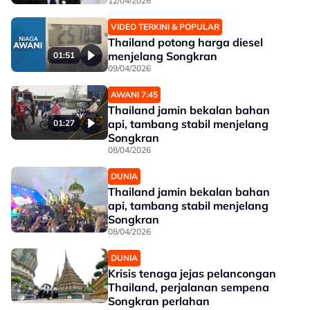
12/04/2026
VIDEO TERKINI & POPULAR
Thailand potong harga diesel
menjelang Songkran
01:51
09/04/2026
AWANI 7:45
Thailand jamin bekalan bahan
api, tambang stabil menjelang
01:27
Songkran
08/04/2026
DUNIA
Thailand jamin bekalan bahan
api, tambang stabil menjelang
Songkran
08/04/2026
DUNIA
Krisis tenaga jejas pelancongan
Thailand, perjalanan sempena
Songkran perlahan