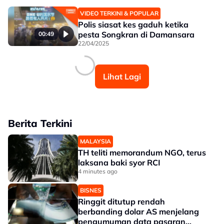
VIDEO TERKINI & POPULAR
Polis siasat kes gaduh ketika
pesta Songkran di Damansara
00:49
22/04/2025
Lihat Lagi
Berita Terkini
MALAYSIA
TH teliti memorandum NGO, terus
laksana baki syor RCI
4 minutes ago
BISNES
Ringgit ditutup rendah
berbanding dolar AS menjelang
pengumuman data pasaran