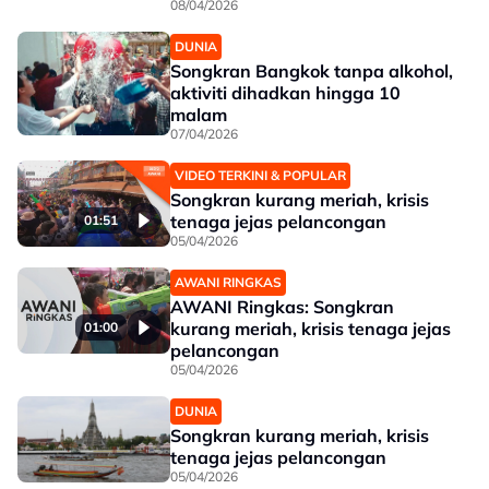
08/04/2026
DUNIA
Songkran Bangkok tanpa alkohol,
aktiviti dihadkan hingga 10
malam
07/04/2026
VIDEO TERKINI & POPULAR
Songkran kurang meriah, krisis
tenaga jejas pelancongan
01:51
05/04/2026
AWANI RINGKAS
AWANI Ringkas: Songkran
kurang meriah, krisis tenaga jejas
01:00
pelancongan
05/04/2026
DUNIA
Songkran kurang meriah, krisis
tenaga jejas pelancongan
05/04/2026