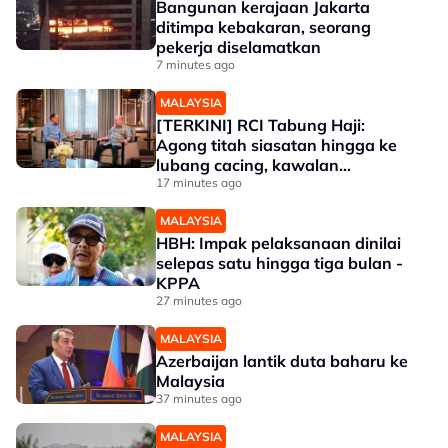
Bangunan kerajaan Jakarta
ditimpa kebakaran, seorang
pekerja diselamatkan
7 minutes ago
MALAYSIA
[TERKINI] RCI Tabung Haji:
Agong titah siasatan hingga ke
lubang cacing, kawalan
sempadan diperkukuh
17 minutes ago
MALAYSIA
HBH: Impak pelaksanaan dinilai
selepas satu hingga tiga bulan -
KPPA
27 minutes ago
MALAYSIA
Azerbaijan lantik duta baharu ke
Malaysia
37 minutes ago
MALAYSIA