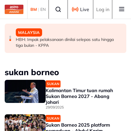
Skip to main content
Select language
Live
Log in
BM
|
EN
DUNIA
MALAYSIA
MALAYSIA
Bangunan kerajaan Jakarta ditimpa kebakaran, seorang
[TERKINI] RCI Tabung Haji: Agong titah siasatan hingga
HBH: Impak pelaksanaan dinilai selepas satu hingga
pekerja diselamatkan
ke lubang cacing, kawalan sempadan diperkukuh
tiga bulan - KPPA
sukan borneo
SUKAN
Kalimantan Timur tuan rumah
Sukan Borneo 2027 - Abang
Johari
29/09/2025
SUKAN
Sukan Borneo 2025 platform
perpaduan - Abdul Karim