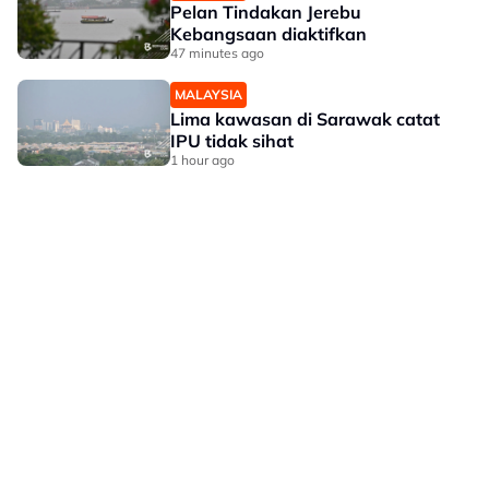
Pelan Tindakan Jerebu
Kebangsaan diaktifkan
47 minutes ago
MALAYSIA
Lima kawasan di Sarawak catat
IPU tidak sihat
1 hour ago