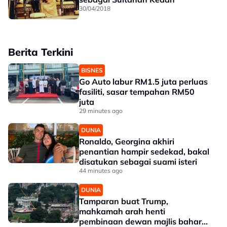
30/04/2018
Berita Terkini
BISNES
Go Auto labur RM1.5 juta perluas
fasiliti, sasar tempahan RM50
juta
29 minutes ago
DUNIA
Ronaldo, Georgina akhiri
penantian hampir sedekad, bakal
disatukan sebagai suami isteri
44 minutes ago
DUNIA
Tamparan buat Trump,
mahkamah arah henti
pembinaan dewan majlis baharu