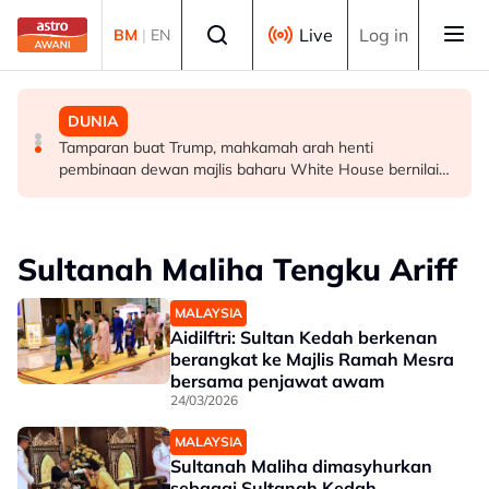
Skip to main content
Select language
Live
Log in
BM
|
EN
BISNES
DUNIA
DUNIA
Go Auto labur RM1.5 juta perluas fasiliti, sasar
Ronaldo, Georgina akhiri penantian hampir sedekad,
Tamparan buat Trump, mahkamah arah henti
tempahan RM50 juta
bakal disatukan sebagai suami isteri
pembinaan dewan majlis baharu White House bernilai
RM1.6 bilion
Sultanah Maliha Tengku Ariff
MALAYSIA
Aidilftri: Sultan Kedah berkenan
berangkat ke Majlis Ramah Mesra
bersama penjawat awam
24/03/2026
MALAYSIA
Sultanah Maliha dimasyhurkan
sebagai Sultanah Kedah