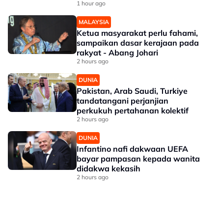
White House bernilai RM1.6 bilion
1 hour ago
MALAYSIA
Ketua masyarakat perlu fahami,
sampaikan dasar kerajaan pada
rakyat - Abang Johari
2 hours ago
DUNIA
Pakistan, Arab Saudi, Turkiye
tandatangani perjanjian
perkukuh pertahanan kolektif
2 hours ago
DUNIA
Infantino nafi dakwaan UEFA
bayar pampasan kepada wanita
didakwa kekasih
2 hours ago