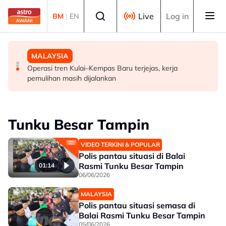
Skip to main content
Select language
Live
Log in
BM
|
EN
MALAYSIA
POLITIK
MALAYSIA
FMBA sambut baik arahan PM percepat kelulusan
'Siapa akan pergi, siapa diperintah pergi? Tunggu dan
Operasi tren Kulai–Kempas Baru terjejas, kerja
pekerja asing sektor restoran
lihat'- Zahid
pemulihan masih dijalankan
Tunku Besar Tampin
VIDEO TERKINI & POPULAR
Polis pantau situasi di Balai
Rasmi Tunku Besar Tampin
01:14
06/06/2026
MALAYSIA
Polis pantau situasi semasa di
Balai Rasmi Tunku Besar Tampin
05/06/2026