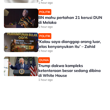
1 hour ago
POLITIK
BN mahu pertahan 21 kerusi DUN
di Melaka
1 hour ago
POLITIK
‘Kalau saya dianggap orang luar,
jelas kenyanyukan itu’ – Zahid
1 hour ago
DUNIA
Trump dakwa kompleks
ketenteraan besar sedang dibina
di White House
1 hour ago