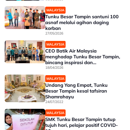
MALAYSIA
Tunku Besar Tampin santuni 100
asnaf melalui agihan daging
korban
27/05/2026
MALAYSIA
CEO Batik Air Malaysia
menghadap Tunku Besar Tampin,
bincang inspirasi dan
pembangunan
18/04/2026
MALAYSIA
Undang Yang Empat, Tunku
Besar Tampin kesal tafsiran
Shamrahayu
24/07/2022
MALAYSIA
SMK Tunku Besar Tampin tutup
tujuh hari, pelajar positif COVID-