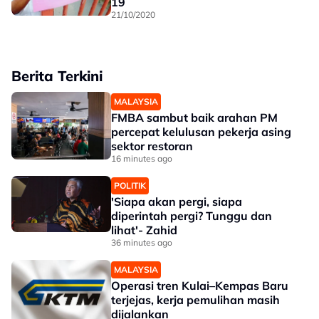
19
21/10/2020
Berita Terkini
MALAYSIA
FMBA sambut baik arahan PM
percepat kelulusan pekerja asing
sektor restoran
16 minutes ago
POLITIK
'Siapa akan pergi, siapa
diperintah pergi? Tunggu dan
lihat'- Zahid
36 minutes ago
MALAYSIA
Operasi tren Kulai–Kempas Baru
terjejas, kerja pemulihan masih
dijalankan