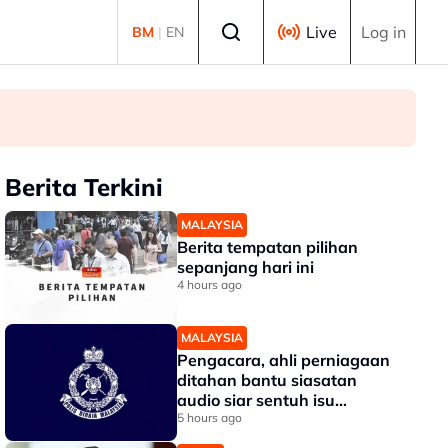
Select language
Live
Log in
BM
|
EN
Berita Terkini
MALAYSIA
Berita tempatan pilihan
sepanjang hari ini
4 hours ago
MALAYSIA
Pengacara, ahli perniagaan
ditahan bantu siasatan
audio siar sentuh isu
sensitiviti agama
5 hours ago