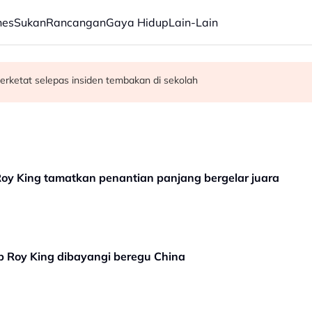
nes
Sukan
Rancangan
Gaya Hidup
Lain-Lain
erketat selepas insiden tembakan di sekolah
satan audio siar sentuh isu sensitiviti agama
oy King tamatkan penantian panjang bergelar juara
ap Roy King dibayangi beregu China