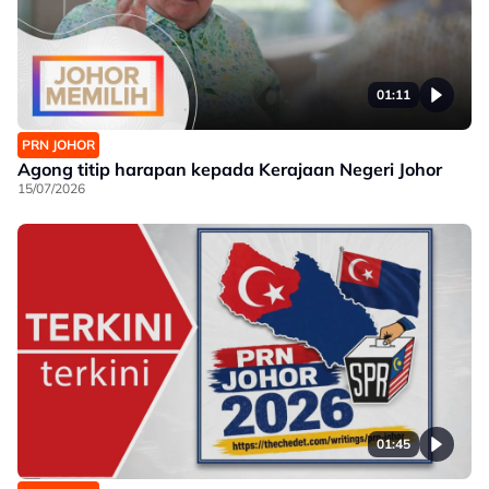
01:11
PRN JOHOR
Agong titip harapan kepada Kerajaan Negeri Johor
15/07/2026
01:45