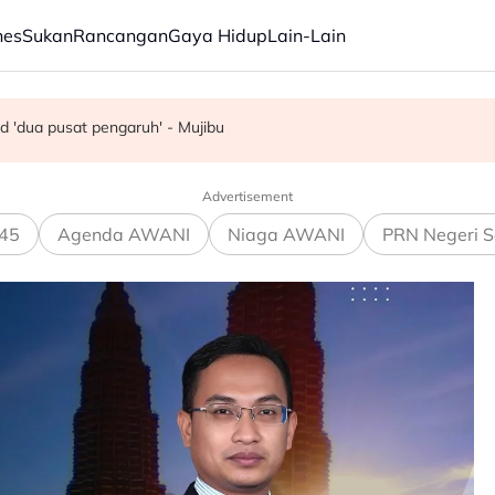
nes
Sukan
Rancangan
Gaya Hidup
Lain-Lain
a, jangan main sentimen rakyat' - AMK
d 'dua pusat pengaruh' - Mujibu
 kanak-kanak di kolam renang hingga lemas
Advertisement
45
Agenda AWANI
Niaga AWANI
PRN Negeri S