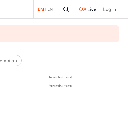
Select language
Live
Log in
BM
|
EN
embilan
Advertisement
Advertisement