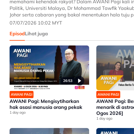
memahami kehendak rakyat? Dalam AWANI Pagi kali ini
Politik, Universiti Malaya, Dr Mohammad Tawfik Yaaku
Johor serta cabaran yang bakal menentukan hala tuju pe
07/07/2026 10:02 MYT
Episod
Lihat juga
26:53
AWANI PAGI
AWANI PAGI
AWANI Pagi: Mengisytiharkan
AWANI Pagi: Be
hak asasi manusia orang pekak
menarik di astr
1 day ago
Ogos 2026]
1 day ago