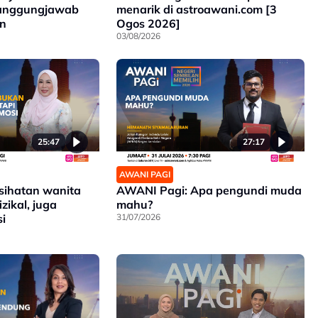
Tanggungjawab
menarik di astroawani.com [3
n
Ogos 2026]
03/08/2026
25:47
27:17
AWANI PAGI
sihatan wanita
AWANI Pagi: Apa pengundi muda
zikal, juga
mahu?
i
31/07/2026