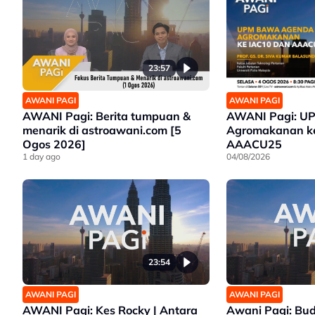
23:57
AWANI PAGI
AWANI PAGI
AWANI Pagi: Berita tumpuan &
AWANI Pagi: U
menarik di astroawani.com [5
Agromakanan k
Ogos 2026]
AAACU25
1 day ago
04/08/2026
23:54
AWANI PAGI
AWANI PAGI
AWANI Pagi: Kes Rocky | Antara
Awani Pagi: Bu