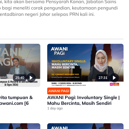
, kita akan bersama Pensyarah Kanan, Jabatan Sains
b bagi meneliti corak pengundian, keutamaan pengundi
ntadbiran negeri Johor selepas PRN kali ini.
25:40
27:31
AWANI PAGI
rita tumpuan &
AWANI Pagi: Involuntary Single |
oawani.com [6
Mahu Bercinta, Masih Sendiri
1 day ago