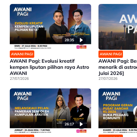
28:35
AWANI PAGI
AWANI PAGI
AWANI Pagi: Evolusi kreatif
AWANI Pagi: Be
kempen liputan pilihan raya Astro
menarik di astr
AWANI
Julai 2026]
27/07/2026
27/07/2026
26:17