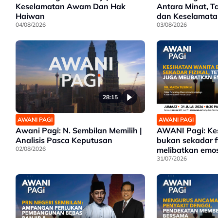
Keselamatan Awam Dan Hak
Antara Minat, 
Haiwan
dan Keselamata
04/08/2026
03/08/2026
28:15
AWANI PAGI
AWANI PAGI
Awani Pagi: N. Sembilan Memilih |
AWANI Pagi: Ke
Analisis Pasca Keputusan
bukan sekadar fi
02/08/2026
melibatkan emos
31/07/2026