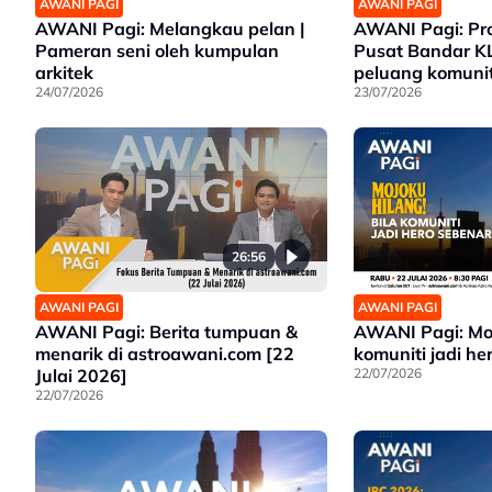
AWANI PAGI
AWANI PAGI
AWANI Pagi: Melangkau pelan |
AWANI Pagi: Pr
Pameran seni oleh kumpulan
Pusat Bandar K
arkitek
peluang komunit
24/07/2026
23/07/2026
26:56
AWANI PAGI
AWANI PAGI
AWANI Pagi: Berita tumpuan &
AWANI Pagi: Moj
menarik di astroawani.com [22
komuniti jadi he
Julai 2026]
22/07/2026
22/07/2026