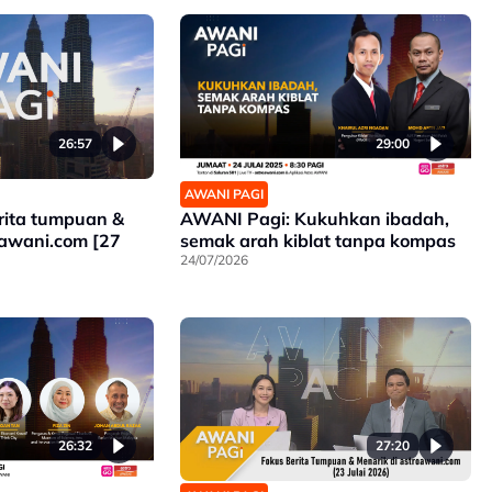
26:57
29:00
AWANI PAGI
rita tumpuan &
AWANI Pagi: Kukuhkan ibadah,
oawani.com [27
semak arah kiblat tanpa kompas
24/07/2026
26:32
27:20