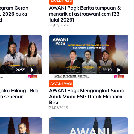
AWANI PAGI
ogram Geran
AWANI Pagi: Berita tumpuan &
L 2026 buka
menarik di astroawani.com [23
i
Julai 2026]
23/07/2026
26:55
26:19
AWANI PAGI
oku Hilang | Bila
AWANI Pagi: Mengangkat Suara
ro sebenar
Anak Muda ESG Untuk Ekonomi
Biru
21/07/2026