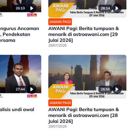
26:13
26:14
AWANI PAGI
engurus Ancaman
AWANI Pagi: Berita tumpuan &
i, Pendekatan
menarik di astroawani.com [29
ersama
Julai 2026]
29/07/2026
27:44
26:56
AWANI PAGI
lisis undi awal
AWANI Pagi: Berita tumpuan &
menarik di astroawani.com [28
Julai 2026]
28/07/2026