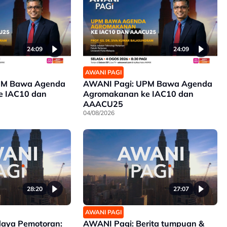
24:09
24:09
AWANI PAGI
PM Bawa Agenda
AWANI Pagi: UPM Bawa Agenda
e IAC10 dan
Agromakanan ke IAC10 dan
AAACU25
04/08/2026
28:20
27:07
AWANI PAGI
daya Pemotoran:
AWANI Pagi: Berita tumpuan &