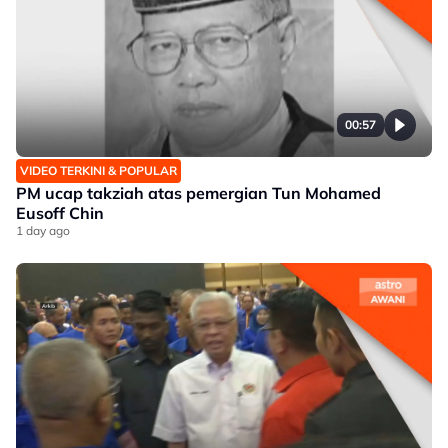
00:57
VIDEO TERKINI & POPULAR
PM ucap takziah atas pemergian Tun Mohamed
Eusoff Chin
1 day ago