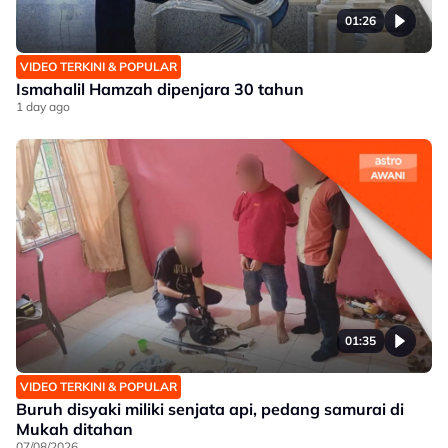
01:26
VIDEO TERKINI & POPULAR
Ismahalil Hamzah dipenjara 30 tahun
1 day ago
01:35
VIDEO TERKINI & POPULAR
Buruh disyaki miliki senjata api, pedang samurai di
Mukah ditahan
07/08/2026