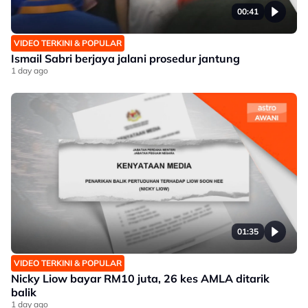
00:41
VIDEO TERKINI & POPULAR
Ismail Sabri berjaya jalani prosedur jantung
1 day ago
01:35
VIDEO TERKINI & POPULAR
Nicky Liow bayar RM10 juta, 26 kes AMLA ditarik
balik
1 day ago