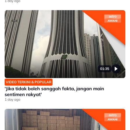
1 day ago
01:35
VIDEO TERKINI & POPULAR
'Jika tidak boleh sanggah fakta, jangan main
sentimen rakyat'
1 day ago