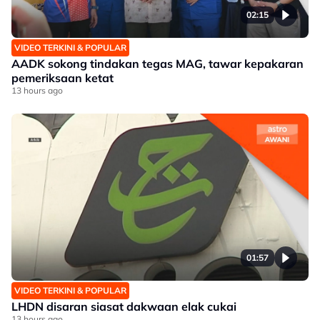
02:15
VIDEO TERKINI & POPULAR
AADK sokong tindakan tegas MAG, tawar kepakaran
pemeriksaan ketat
13 hours ago
01:57
VIDEO TERKINI & POPULAR
LHDN disaran siasat dakwaan elak cukai
13 hours ago