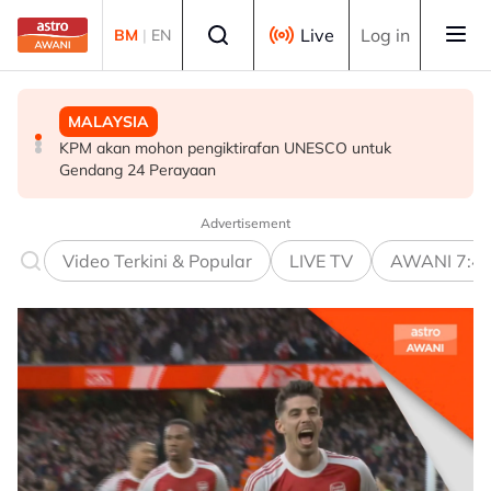
Skip to main content
Select language
Live
Log in
BM
|
EN
MALAYSIA
MALAYSIA
DUNIA
KPM akan mohon pengiktirafan UNESCO untuk
MINDEF konsisten perjuang penambahbaikan struktur
Sepanyol laksana pemeriksaan sempadan terhadap
Gendang 24 Perayaan
organisasi, kerjaya warga ATM
pelancong Itali susulan krisis Ceuta
Advertisement
Video Terkini & Popular
LIVE TV
AWANI 7:4