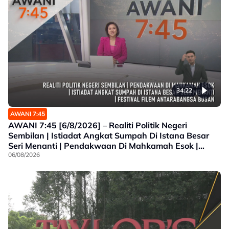
34:22
AWANI 7:45
AWANI 7:45 [6/8/2026] – Realiti Politik Negeri
Sembilan | Istiadat Angkat Sumpah Di Istana Besar
Seri Menanti | Pendakwaan Di Mahkamah Esok |
Festival Filem Antarabangsa Busan
06/08/2026