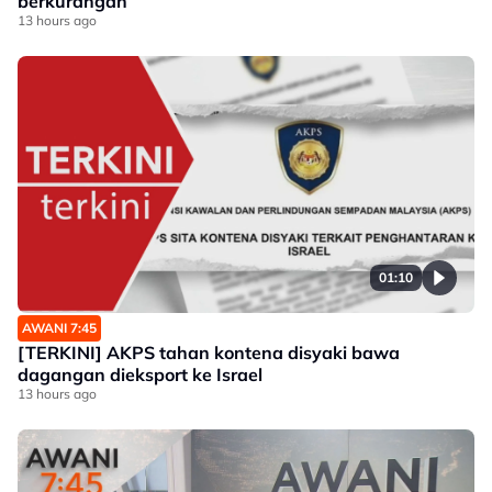
berkurangan
13 hours ago
01:10
AWANI 7:45
[TERKINI] AKPS tahan kontena disyaki bawa
dagangan dieksport ke Israel
13 hours ago