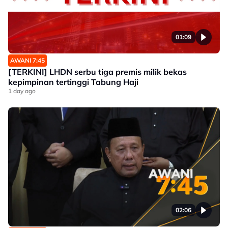
01:09
AWANI 7:45
[TERKINI] LHDN serbu tiga premis milik bekas
kepimpinan tertinggi Tabung Haji
1 day ago
02:06