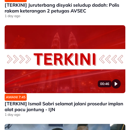
[TERKINI] Juruterbang disyaki seludup dadah: Polis
rakam keterangan 2 petugas AVSEC
1 day ago
00:46
AWANI 7:45
[TERKINI] Ismail Sabri selamat jalani prosedur implan
alat pacu jantung - IJN
1 day ago