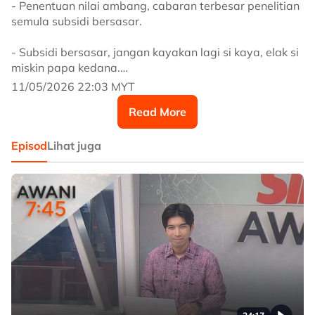
- Penentuan nilai ambang, cabaran terbesar penelitian
semula subsidi bersasar.
- Subsidi bersasar, jangan kayakan lagi si kaya, elak si
miskin papa kedana.
11/05/2026 22:03 MYT
- Warga Bangladesh curi identiti, senang lenang isi
Read More
RON95.
- Gara-gara kenyataan Trump, minyak mentah dunia
Episod
Lihat juga
melonjak.
Saksikan #AWANI745 setiap hari 7.45 malam di
saluran 501 Astro AWANI dan astroawani.com/live-tv
#AWANInews