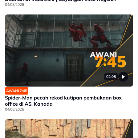
Sembilan
04/08/2026
02:05
AWANI 7:45
Spider-Man pecah rekod kutipan pembukaan box
office di AS, Kanada
04/08/2026