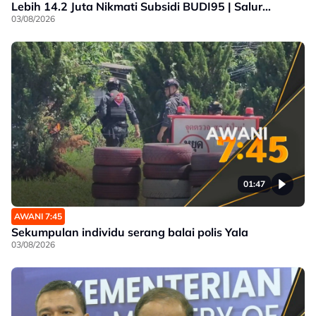
Lebih 14.2 Juta Nikmati Subsidi BUDI95 | Salur
Penjimatan Operasi
03/08/2026
01:47
AWANI 7:45
Sekumpulan individu serang balai polis Yala
03/08/2026