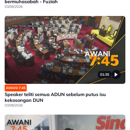
bermuhasabah - Fuziah
03/08/2026
01:35
AWANI 7:45
Speaker teliti semua ADUN sebelum putus isu
kekosongan DUN
03/08/2026