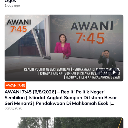
Ogos
1 day ago
34:22
AWANI 7:45
AWANI 7:45 [6/8/2026] – Realiti Politik Negeri
Sembilan | Istiadat Angkat Sumpah Di Istana Besar
Seri Menanti | Pendakwaan Di Mahkamah Esok |
Festival Filem Antarabangsa Busan
06/08/2026