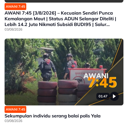
AWANI 7:45
AWANI 7:45 [3/8/2026] – Kecuaian Sendiri Punca
Kemalangan Maut | Status ADUN Selangor Diteliti |
Lebih 14.2 Juta Nikmati Subsidi BUDI95 | Salur
Penjimatan Operasi
03/08/2026
01:47
AWANI 7:45
Sekumpulan individu serang balai polis Yala
03/08/2026