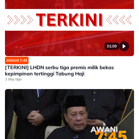
01:09
AWANI 7:45
[TERKINI] LHDN serbu tiga premis milik bekas
kepimpinan tertinggi Tabung Haji
1 day ago