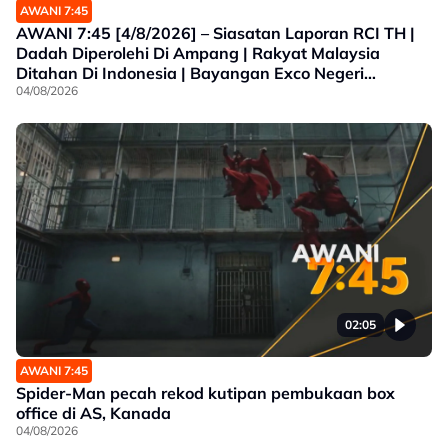
AWANI 7:45
AWANI 7:45 [4/8/2026] – Siasatan Laporan RCI TH |
Dadah Diperolehi Di Ampang | Rakyat Malaysia
Ditahan Di Indonesia | Bayangan Exco Negeri
Sembilan
04/08/2026
02:05
AWANI 7:45
Spider-Man pecah rekod kutipan pembukaan box
office di AS, Kanada
04/08/2026