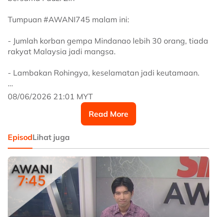
Tumpuan #AWANI745 malam ini:
- Jumlah korban gempa Mindanao lebih 30 orang, tiada
rakyat Malaysia jadi mangsa.
- Lambakan Rohingya, keselamatan jadi keutamaan.
- Standard penjagaan kebangsaan warga emas dan
08/06/2026 21:01 MYT
OKU, dilancar Oktober ini.
Read More
- MCMC beri amaran judi dalam talian Piala Dunia
2026, dijangka meningkat.
Episod
Lihat juga