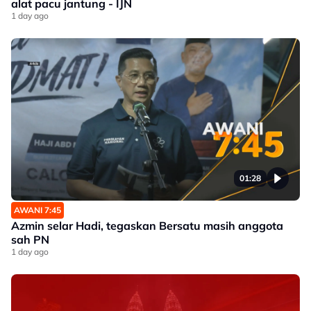
alat pacu jantung - IJN
1 day ago
01:28
AWANI 7:45
Azmin selar Hadi, tegaskan Bersatu masih anggota
sah PN
1 day ago