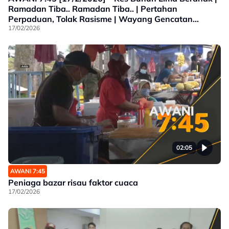
Ramadan Tiba.. Ramadan Tiba.. | Pertahan
Perpaduan, Tolak Rasisme | Wayang Gencatan
Senjata Israel
17/02/2026
02:05
AWANI 7:45
Peniaga bazar risau faktor cuaca
17/02/2026