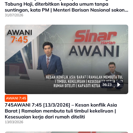
Tabung Haji, diterbitkan kepada umum tanpa
suntingan, kata PM | Menteri Barisan Nasional sokong
dedah laporan, tidak jejas Kerajaan Perpaduan |
31/07/2026
Malaysia Airlines sedia beri kerjasama juruterbang
dita
36:23
AWANI 7:45
745AWANI 7:45 [13/3/2026] – Kesan konflik Asia
Barat | Ramalan membuta tuli timbul kekeliruan |
Kesesuaian kerja dari rumah diteliti
13/03/2026