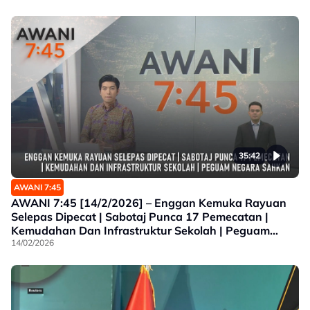
35:42
AWANI 7:45
AWANI 7:45 [14/2/2026] – Enggan Kemuka Rayuan
Selepas Dipecat | Sabotaj Punca 17 Pemecatan |
Kemudahan Dan Infrastruktur Sekolah | Peguam
Negara Sahkan
14/02/2026