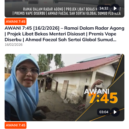
34:32
AWANI 7:45
AWANI 7:45 [16/2/2026] – Ramai Dalam Radar Agong
| Projek Libat Bekas Menteri Disiasat | Premis Vape
Diserbu | Ahmad Faezal Sah Sertai Global Sumud
Flotilla
16/02/2026
03:04
AWANI 7:45