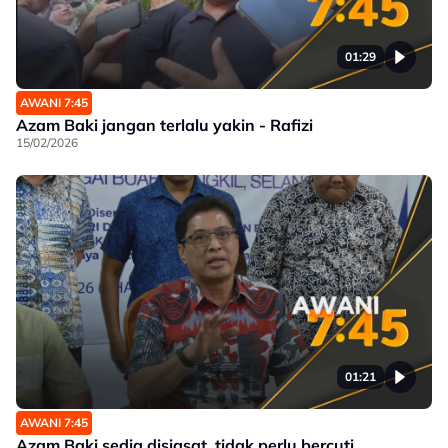
01:29
AWANI 7:45
Azam Baki jangan terlalu yakin - Rafizi
15/02/2026
01:21
AWANI 7:45
Azam Baki sedia disiasat, tidak perlu bercuti