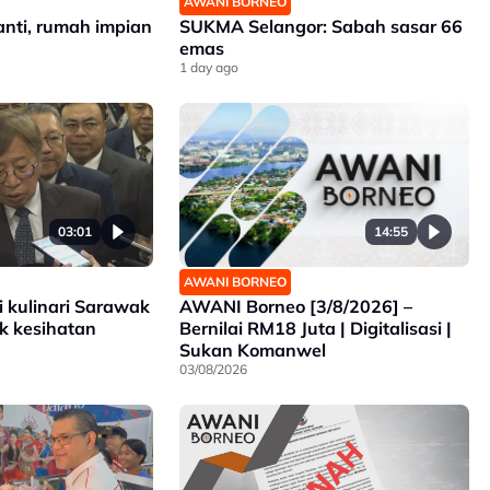
AWANI BORNEO
nti, rumah impian
SUKMA Selangor: Sabah sasar 66
emas
1 day ago
14:55
03:01
AWANI BORNEO
AWANI Borneo [3/8/2026] –
i kulinari Sarawak
Bernilai RM18 Juta | Digitalisasi |
k kesihatan
Sukan Komanwel
03/08/2026