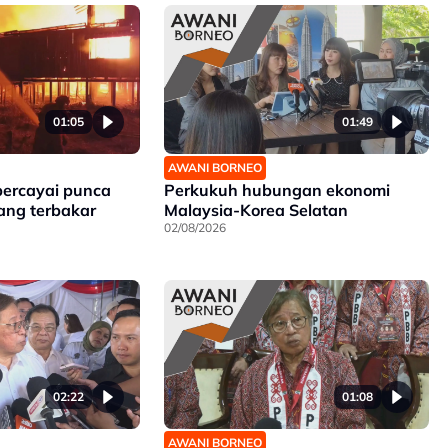
01:05
01:49
AWANI BORNEO
percayai punca
Perkukuh hubungan ekonomi
ang terbakar
Malaysia-Korea Selatan
02/08/2026
02:22
01:08
AWANI BORNEO