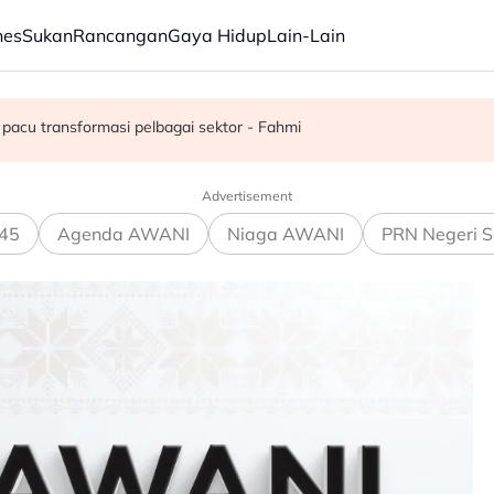
nes
Sukan
Rancangan
Gaya Hidup
Lain-Lain
juta semusim
pacu transformasi pelbagai sektor - Fahmi
Advertisement
45
Agenda AWANI
Niaga AWANI
PRN Negeri S