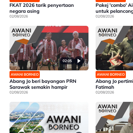
FKAT 2026 tarik penyertaan
Pakej 'combo' A
negara asing
untuk pelancon
02/08/2026
02/08/2026
02:05
AWANI BORNEO
AWANI BORNEO
Abang Jo beri bayangan PRN
Abang Jo perti
Sarawak semakin hampir
Fatimah
02/08/2026
02/08/2026