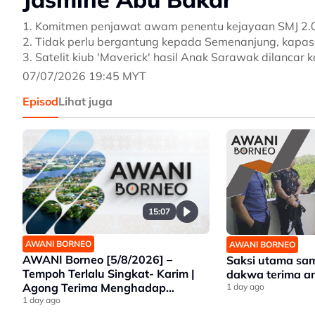
1. Komitmen penjawat awam penentu kejayaan SMJ 2.0
2. Tidak perlu bergantung kepada Semenanjung, kapasi
3. Satelit kiub 'Maverick' hasil Anak Sarawak dilancar k
07/07/2026 19:45 MYT
Episod
Lihat juga
15:07
AWANI BORNEO
AWANI BORNEO
AWANI Borneo [5/8/2026] –
Saksi utama sa
Tempoh Terlalu Singkat- Karim |
dakwa terima 
Agong Terima Menghadap
1 day ago
Premier Sarawak | Ancaman
1 day ago