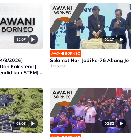
15:07
01:17
AWANI BORNEO
4/8/2026] –
Selamat Hari Jadi ke-76 Abang Jo
Dan Kolesterol |
1 day ago
endidikan STEM|
ara SUKMA
03:06
02:32