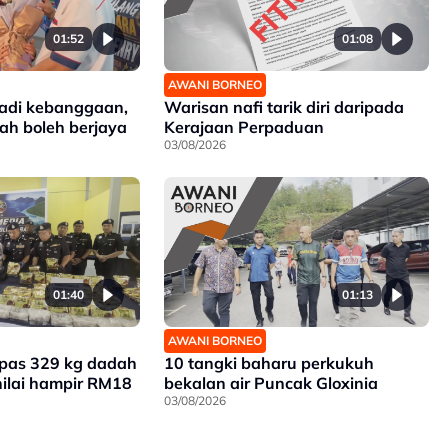
01:52
01:08
AWANI BORNEO
jadi kebanggaan,
Warisan nafi tarik diri daripada
bah boleh berjaya
Kerajaan Perpaduan
03/08/2026
01:40
01:13
AWANI BORNEO
mpas 329 kg dadah
10 tangki baharu perkukuh
nilai hampir RM18
bekalan air Puncak Gloxinia
03/08/2026