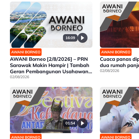
16:09
AWANI BORNEO
AWANI BORNEO
AWANI Borneo [2/8/2026] – PRN
Cuaca panas di
Sarawak Makin Hampir | Tambah
dua rumah panj
Geran Pembangunan Usahawan
02/08/2026
Wanita | Projek Empangan Air
02/08/2026
Tawau siap 2027
01:54
AWANI BORNEO
AWANI BORNEO