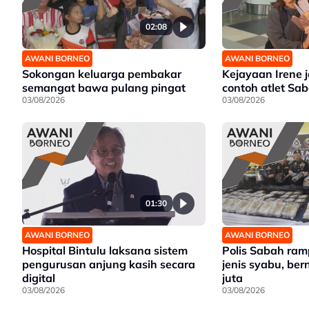
02:08
AWANI BORNEO
AWANI BORNEO
Sokongan keluarga pembakar
Kejayaan Irene 
semangat bawa pulang pingat
contoh atlet Sa
03/08/2026
03/08/2026
01:30
AWANI BORNEO
AWANI BORNEO
Hospital Bintulu laksana sistem
Polis Sabah ra
pengurusan anjung kasih secara
jenis syabu, ber
digital
juta
03/08/2026
03/08/2026