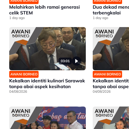
AWANI BORNEO
AWANI BORNEO
Melahirkan lebih ramai generasi
Dua dekad mena
celik STEM
terbengkalai
1 day ago
1 day ago
03:01
AWANI BORNEO
AWANI BORNEO
Kekalkan identiti kulinari Sarawak
Kekalkan identit
tanpa abai aspek kesihatan
tanpa abai aspe
04/08/2026
04/08/2026