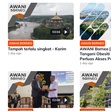
Gajah Liar
03:04
AWANI BORNEO
AWANI BORNEO
AWANI Borneo [
Tempoh terlalu singkat - Karim
Tangani Obesiti 
1 day ago
Perluas Akses P
Sabah Intai Ju
1 day ago
Selangor
02:08