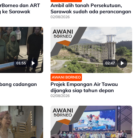
irBorneo dan ART
Ambil alih tanah Persekutuan,
g ke Sarawak
Sarawak sudah ada perancangan
02/08/2026
01:55
02:47
AWANI BORNEO
mbang cadangan
Projek Empangan Air Tawau
dijangka siap tahun depan
02/08/2026