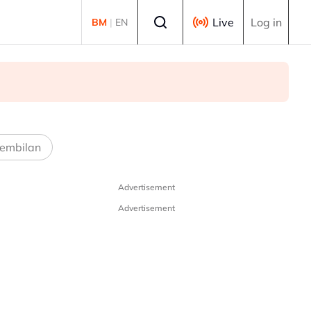
Select language
Live
Log in
BM
|
EN
embilan
Advertisement
Advertisement