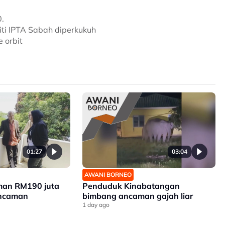
.
ti IPTA Sabah diperkukuh
e orbit
01:27
03:04
AWANI BORNEO
man RM190 juta
Penduduk Kinabatangan
ancaman
bimbang ancaman gajah liar
1 day ago