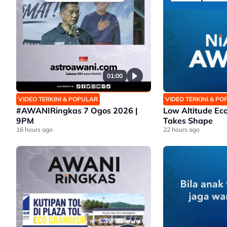
01:00
VIDEO TERKINI & POPULAR
VIDEO TERKINI & P
#AWANIRingkas 7 Ogos 2026 |
Low Altitude E
9PM
Takes Shape​
16 hours ago
22 hours ago