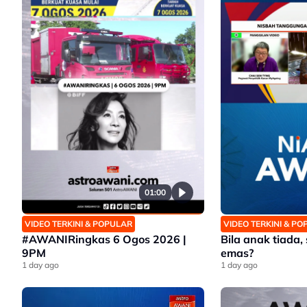
01:00
VIDEO TERKINI & POPULAR
VIDEO TERKINI & P
#AWANIRingkas 6 Ogos 2026 |
Bila anak tiada,
9PM
emas?
1 day ago
1 day ago