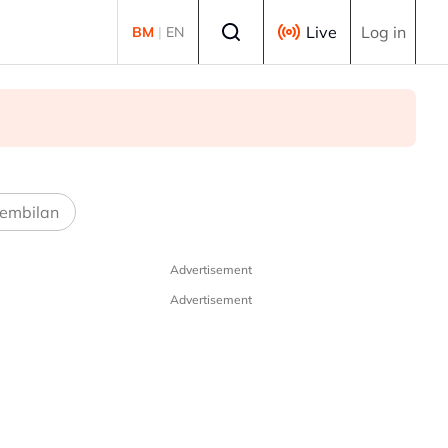
Select language
Live
Log in
BM
|
EN
embilan
Advertisement
Advertisement