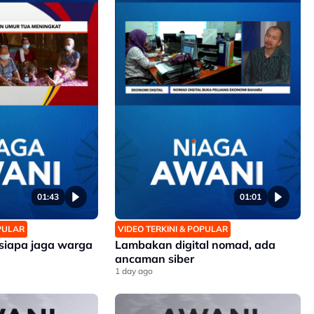
01:43
01:01
OPULAR
VIDEO TERKINI & POPULAR
 siapa jaga warga
Lambakan digital nomad, ada
ancaman siber
1 day ago