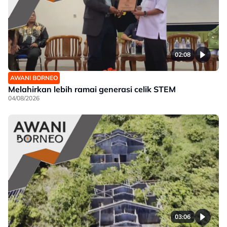
02:08
AWANI BORNEO
Melahirkan lebih ramai generasi celik STEM
04/08/2026
03:06