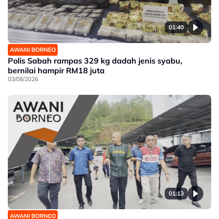
01:40
AWANI BORNEO
Polis Sabah rampas 329 kg dadah jenis syabu,
bernilai hampir RM18 juta
03/08/2026
01:13
AWANI BORNEO