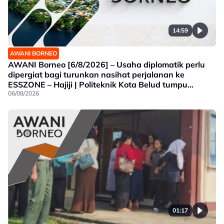
14:59
AWANI BORNEO
AWANI Borneo [6/8/2026] – Usaha diplomatik perlu
dipergiat bagi turunkan nasihat perjalanan ke
ESSZONE – Hajiji | Politeknik Kota Belud tumpu
bidang selaras keperluan industri Sabah |
06/08/2026
Jawatankuasa khas ditubuh perkasa usaha beli
produk tempatan
01:17