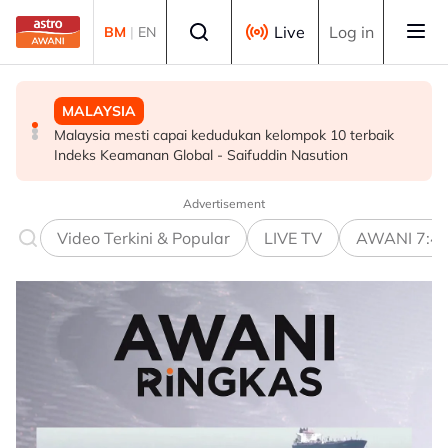
Skip to main content
Select language
Live
Log in
BM
|
EN
HIBURAN
MALAYSIA
MALAYSIA
M. Nasir pilih Aliff Aziz, Melinda Dadew hidupkan kisah
Malaysia mesti capai kedudukan kelompok 10 terbaik
GALERI PETRONAS berpindah ke Ombak KLCC, dibuka
Mansur & Liu
Indeks Keamanan Global - Saifuddin Nasution
sepenuhnya menjelang penghujung 2027
Advertisement
Video Terkini & Popular
LIVE TV
AWANI 7:4