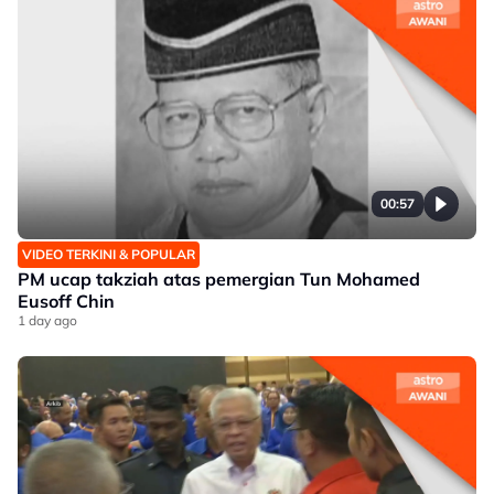
00:57
VIDEO TERKINI & POPULAR
PM ucap takziah atas pemergian Tun Mohamed
Eusoff Chin
1 day ago