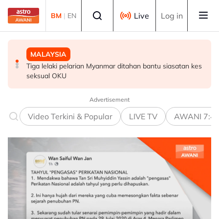
Skip to main content
Select language
Live
Log in
BM
|
EN
MALAYSIA
POLITIK
POLITIK
Tiga lelaki pelarian Myanmar ditahan bantu siasatan kes
PRU16: PH perlu bersedia jadi pembangkang, berisiko
PRN Melaka: PN sedia runding dengan BN - Ahmad
seksual OKU
hilang 28 kerusi - Penganalisis
Samsuri
Advertisement
Video Terkini & Popular
LIVE TV
AWANI 7:4