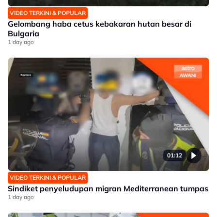
VIDEO TERKINI & POPULAR
Gelombang haba cetus kebakaran hutan besar di
Bulgaria
1 day ago
01:12
VIDEO TERKINI & POPULAR
Sindiket penyeludupan migran Mediterranean tumpas
1 day ago