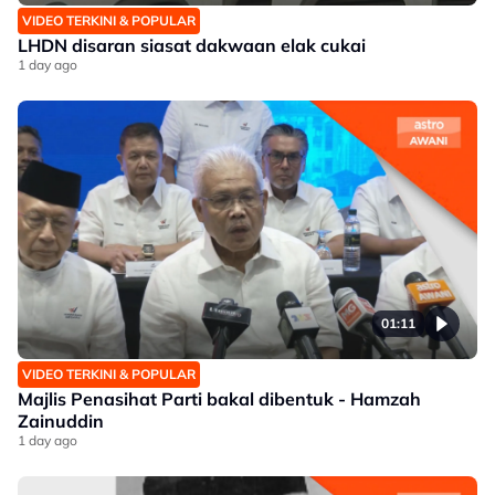
VIDEO TERKINI & POPULAR
LHDN disaran siasat dakwaan elak cukai
1 day ago
01:11
VIDEO TERKINI & POPULAR
Majlis Penasihat Parti bakal dibentuk - Hamzah
Zainuddin
1 day ago