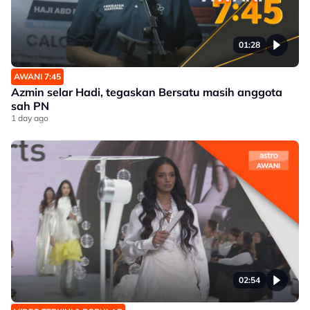
01:28
AWANI 7:45
Azmin selar Hadi, tegaskan Bersatu masih anggota
sah PN
1 day ago
02:54