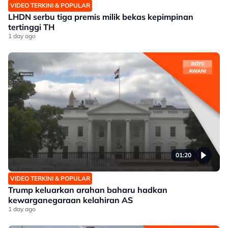
VIDEO TERKINI & POPULAR
LHDN serbu tiga premis milik bekas kepimpinan
tertinggi TH
1 day ago
01:20
VIDEO TERKINI & POPULAR
Trump keluarkan arahan baharu hadkan
kewarganegaraan kelahiran AS
1 day ago