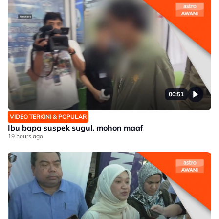
00:51
VIDEO TERKINI & POPULAR
Ibu bapa suspek sugul, mohon maaf
19 hours ago