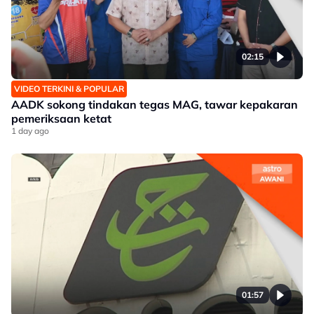
02:15
VIDEO TERKINI & POPULAR
AADK sokong tindakan tegas MAG, tawar kepakaran
pemeriksaan ketat
1 day ago
01:57