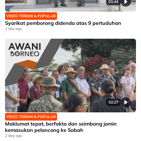
01:44
VIDEO TERKINI & POPULAR
Syarikat pemborong didenda atas 9 pertuduhan
1 day ago
02:27
VIDEO TERKINI & POPULAR
Maklumat tepat, berfakta dan seimbang jamin
kemasukan pelancong ke Sabah
1 day ago