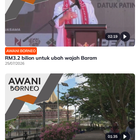
02:19
AWANI BORNEO
RM3.2 bilion untuk ubah wajah Baram
25/07/2026
01:35