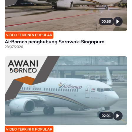
00:56
VIDEO TERKINI & POPULAR
AirBorneo penghubung Sarawak-Singapura
23/07/2026
02:01
VIDEO TERKINI & POPULAR