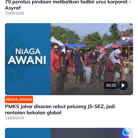
70 peratus pindaan melibatkan tadbir urus korporat -
Asyraf
15/05/2026
02:22
NIAGA AWANI
PMKS Johor disaran rebut peluang JS-SEZ, jadi
rantaian bekalan global
13/05/2026