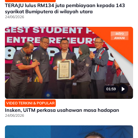
TERAJU lulus RM134 juta pembiayaan kepada 143
syarikat Bumiputera di wilayah utara
24/06/2026
01:59
VIDEO TERKINI & POPULAR
Insken, UiTM perkasa usahawan masa hadapan
24/06/2026