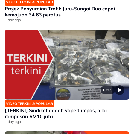
VIDEO TERKINI & POPULAR
Projek Penyuraian Trafik Juru-Sungai Dua capai
kemajuan 34.63 peratus
1 day ago
02:09
VIDEO TERKINI & POPULAR
[TERKINI] Sindiket dadah vape tumpas, nilai
rampasan RM10 juta
1 day ago