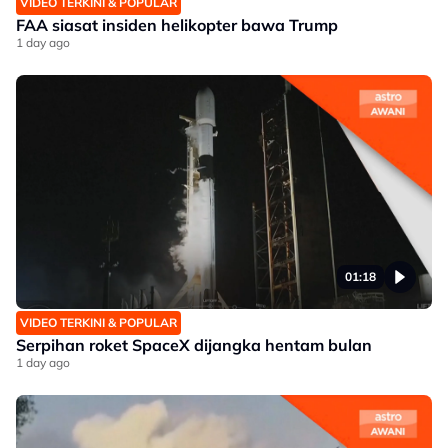
VIDEO TERKINI & POPULAR
FAA siasat insiden helikopter bawa Trump
1 day ago
01:18
VIDEO TERKINI & POPULAR
Serpihan roket SpaceX dijangka hentam bulan
1 day ago