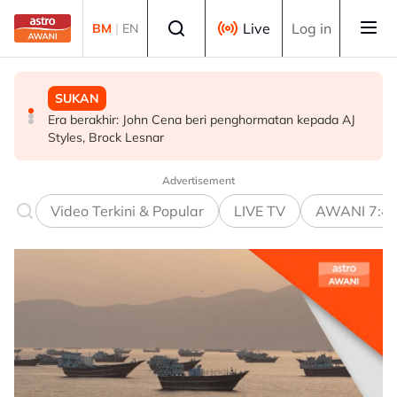
Skip to main content
Select language
Live
Log in
BM
|
EN
SUKAN
DUNIA
MALAYSIA
Era berakhir: John Cena beri penghormatan kepada AJ
Gelombang haba: Rakyat Britain tidur di dapur, ambil
KLFW 2026 buka laluan produk Malaysia ke pasaran
Styles, Brock Lesnar
cuti
dunia - Armizan
Advertisement
Video Terkini & Popular
LIVE TV
AWANI 7:4