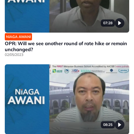
07:28
NIAGA AWANI
OPR: Will we see another round of rate hike or remain
unchanged?
02/05/2023
08:25