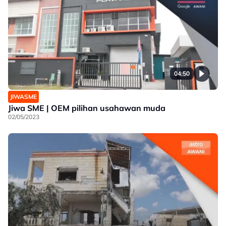
04:50
JIWASME
Jiwa SME | OEM pilihan usahawan muda
02/05/2023