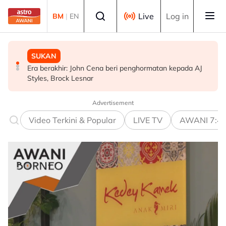
Skip to main content
Select language
Live
Log in
BM
|
EN
MALAYSIA
SUKAN
DUNIA
KLFW 2026 buka laluan produk Malaysia ke pasaran
Era berakhir: John Cena beri penghormatan kepada AJ
Gelombang haba: Rakyat Britain tidur di dapur, ambil
dunia - Armizan
Styles, Brock Lesnar
cuti
Advertisement
Video Terkini & Popular
LIVE TV
AWANI 7:4