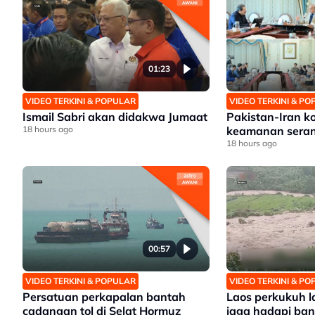
01:23
VIDEO TERKINI & POPULAR
VIDEO TERKINI & P
Ismail Sabri akan didakwa Jumaat
Pakistan-Iran k
18 hours ago
keamanan sera
18 hours ago
00:57
VIDEO TERKINI & POPULAR
VIDEO TERKINI & P
Persatuan perkapalan bantah
Laos perkukuh l
cadangan tol di Selat Hormuz
jaga hadapi banji