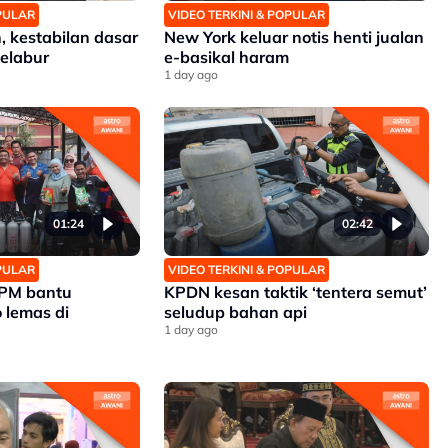
OPULAR
VIDEO TERKINI & POPULAR
, kestabilan dasar
New York keluar notis henti jualan
elabur
e-basikal haram
1 day ago
01:24
02:42
OPULAR
VIDEO TERKINI & POPULAR
APM bantu
KPDN kesan taktik ‘tentera semut’
 lemas di
seludup bahan api
1 day ago