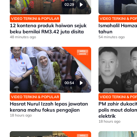
02:29
VIDEO TERKINI & POPULAR
VIDEO TERKINI & P
12 kontena produk haiwan sejuk
Ismahalil Hamza
beku bernilai RM3.42 juta disita
tahun
48 minutes ago
54 minutes ago
00:54
VIDEO TERKINI & POPULAR
VIDEO TERKINI & P
Hasrat Nurul Izzah lepas jawatan
PM zahir dukaci
kerana mahu fokus pengajian
polis maut dalam
18 hours ago
elektrik
18 hours ago