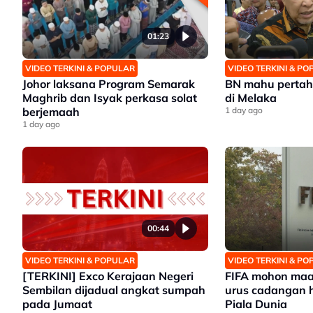
01:23
VIDEO TERKINI & POPULAR
VIDEO TERKINI & P
Johor laksana Program Semarak
BN mahu pertah
Maghrib dan Isyak perkasa solat
di Melaka
berjemaah
1 day ago
1 day ago
00:44
VIDEO TERKINI & POPULAR
VIDEO TERKINI & P
[TERKINI] Exco Kerajaan Negeri
FIFA mohon maaf
Sembilan dijadual angkat sumpah
urus cadangan h
pada Jumaat
Piala Dunia