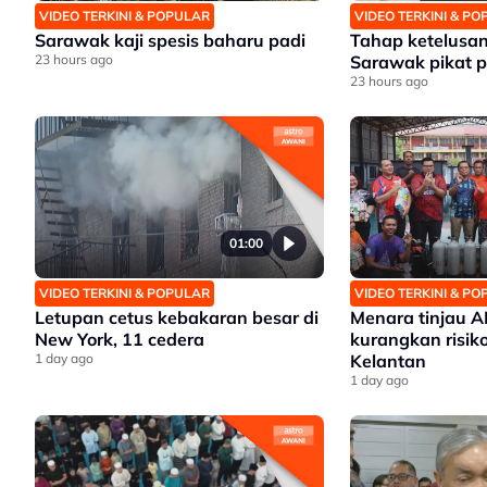
VIDEO TERKINI & POPULAR
VIDEO TERKINI & P
Sarawak kaji spesis baharu padi
Tahap ketelusan
23 hours ago
Sarawak pikat p
23 hours ago
01:00
VIDEO TERKINI & POPULAR
VIDEO TERKINI & P
Letupan cetus kebakaran besar di
Menara tinjau 
New York, 11 cedera
kurangkan risiko
1 day ago
Kelantan
1 day ago