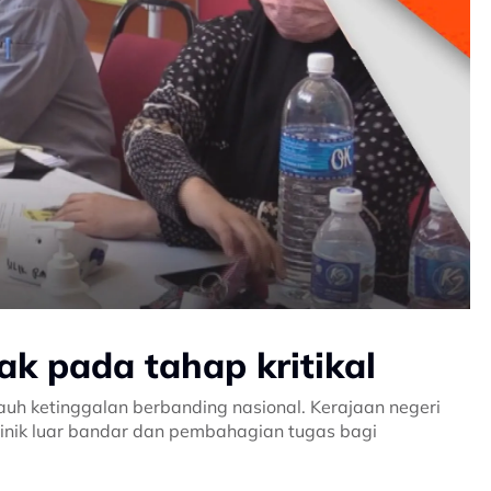
k pada tahap kritikal
uh ketinggalan berbanding nasional. Kerajaan negeri
inik luar bandar dan pembahagian tugas bagi