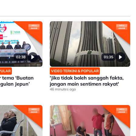
02:38
01:35
OPULAR
VIDEO TERKINI & POPULAR
ar tema ‘Buatan
'Jika tidak boleh sanggah fakta,
gulan Jepun’
jangan main sentimen rakyat'
46 minutes ago