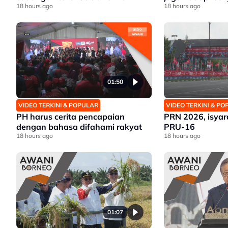
18 hours ago
18 hours ago
01:50
VIDEO TERKINI & POPULAR
VIDEO TERKINI & P
PH harus cerita pencapaian
PRN 2026, isyar
dengan bahasa difahami rakyat
PRU-16
18 hours ago
18 hours ago
01:07