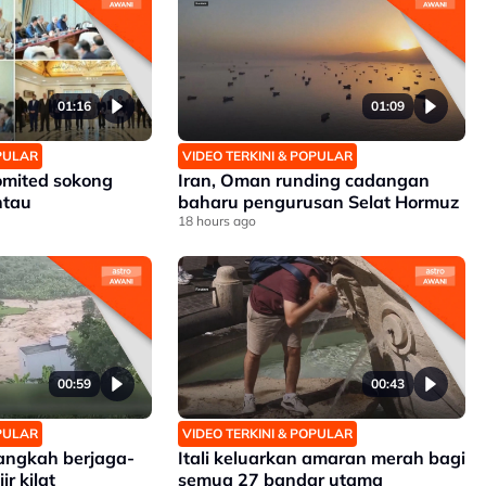
01:16
01:09
OPULAR
VIDEO TERKINI & POPULAR
omited sokong
Iran, Oman runding cadangan
ntau
baharu pengurusan Selat Hormuz
18 hours ago
00:59
00:43
OPULAR
VIDEO TERKINI & POPULAR
angkah berjaga-
Itali keluarkan amaran merah bagi
r kilat
semua 27 bandar utama