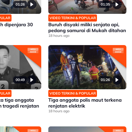
01:26
01:35
OPULAR
VIDEO TERKINI & POPULAR
h dipenjara 30
Buruh disyaki miliki senjata api,
pedang samurai di Mukah ditahan
18 hours ago
00:49
01:26
OPULAR
VIDEO TERKINI & POPULAR
ta tiga anggota
Tiga anggota polis maut terkena
 tragedi renjatan
renjatan elektrik
18 hours ago