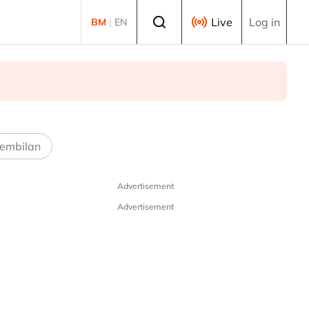
Select language
Live
Log in
BM
|
EN
embilan
Advertisement
Advertisement