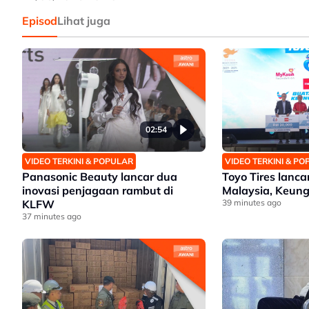
Episod
Lihat juga
02:54
VIDEO TERKINI & POPULAR
VIDEO TERKINI & P
Panasonic Beauty lancar dua
Toyo Tires lanc
inovasi penjagaan rambut di
Malaysia, Keung
KLFW
39 minutes ago
37 minutes ago