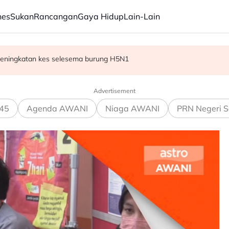
nes
Sukan
Rancangan
Gaya Hidup
Lain-Lain
 peningkatan kes selesema burung H5N1
 bilion menjelang 2030 - Amirudin
 tegaskan masih anggota sah
Advertisement
45
Agenda AWANI
Niaga AWANI
PRN Negeri S