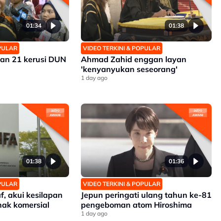
01:34
01:38
OPULAR
VIDEO TERKINI & POPULAR
an 21 kerusi DUN
Ahmad Zahid enggan layan
'kenyanyukan seseorang'
1 day ago
01:38
01:36
OPULAR
VIDEO TERKINI & POPULAR
, akui kesilapan
Jepun peringati ulang tahun ke-81
ak komersial
pengeboman atom Hiroshima
1 day ago