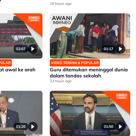
18 hours ago
02:07
01:17
OPULAR
VIDEO TERKINI & POPULAR
at awal ke arah
Guru ditemukan meninggal dunia
dalam tandas sekolah
23 hours ago
01:20
01:50