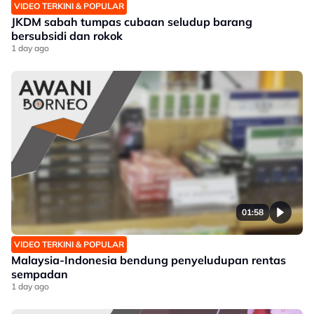
VIDEO TERKINI & POPULAR
JKDM sabah tumpas cubaan seludup barang
bersubsidi dan rokok
1 day ago
01:58
VIDEO TERKINI & POPULAR
Malaysia-Indonesia bendung penyeludupan rentas
sempadan
1 day ago