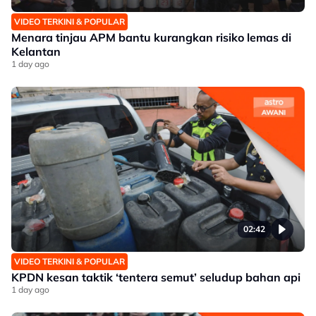
VIDEO TERKINI & POPULAR
Menara tinjau APM bantu kurangkan risiko lemas di
Kelantan
1 day ago
02:42
VIDEO TERKINI & POPULAR
KPDN kesan taktik ‘tentera semut’ seludup bahan api
1 day ago