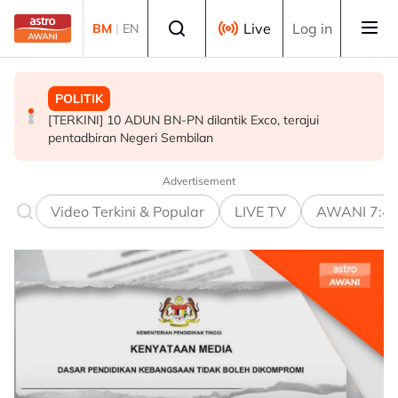
Skip to main content
Select language
Live
Log in
BM
|
EN
POLITIK
MALAYSIA
POLITIK
[TERKINI] 10 ADUN BN-PN dilantik Exco, terajui
MAG wajibkan saringan dadah 1,260 juruterbang
PRU16: Kedudukan PH dijangka mengukuh, jajaran BN-
pentadbiran Negeri Sembilan
Malaysia Airlines
PN pula berliku - Penganalisis
Advertisement
Video Terkini & Popular
LIVE TV
AWANI 7:4