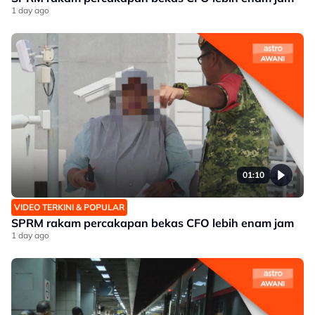
1 day ago
01:10
VIDEO TERKINI & POPULAR
SPRM rakam percakapan bekas CFO lebih enam jam
1 day ago