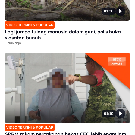
01:36
VIDEO TERKINI & POPULAR
Lagi jumpa tulang manusia dalam guni, polis buka
siasatan bunuh
1 day ago
01:10
VIDEO TERKINI & POPULAR
SPRM rakam percakapan bekas CFO lebih enam jam