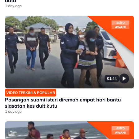
data
1 day ago
01:44
VIDEO TERKINI & POPULAR
Pasangan suami isteri direman empat hari bantu
siasatan kes duit kutu
1 day ago