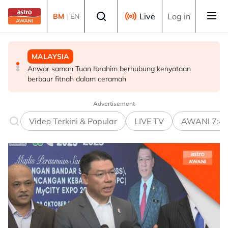
Skip to main content
Select language
Live
Log in
BM
|
EN
MALAYSIA
DUNIA
BISNES
Anwar saman Tuan Ibrahim berhubung kenyataan
Australia siasat insiden kedua pesawat nyaris
Ringgit kekal ditutup kukuh berbanding dolar AS
berbaur fitnah dalam ceramah
bertembung di Sydney dalam tempoh dua minggu
Advertisement
Video Terkini & Popular
LIVE TV
AWANI 7:4