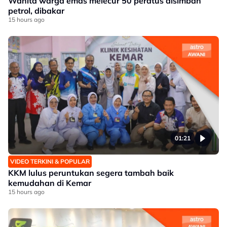
Wanita warga emas melecur 50 peratus disimbah
petrol, dibakar
15 hours ago
01:21
VIDEO TERKINI & POPULAR
KKM lulus peruntukan segera tambah baik
kemudahan di Kemar
15 hours ago