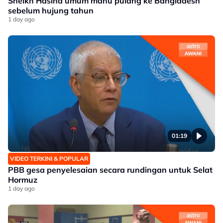
Sheikh Hasina umum mahu pulang ke Bangladesh
sebelum hujung tahun
1 day ago
01:19
VIDEO TERKINI & POPULAR
PBB gesa penyelesaian secara rundingan untuk Selat
Hormuz
1 day ago