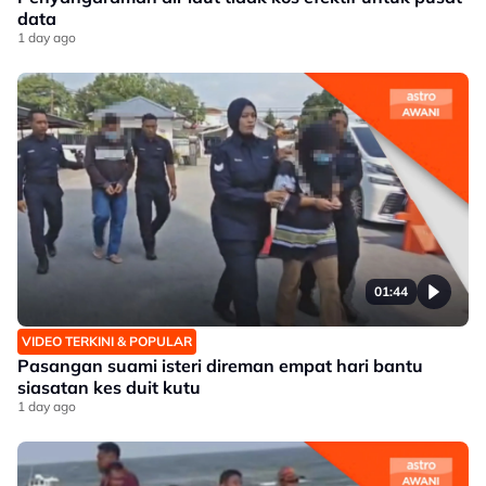
data
1 day ago
01:44
VIDEO TERKINI & POPULAR
Pasangan suami isteri direman empat hari bantu
siasatan kes duit kutu
1 day ago