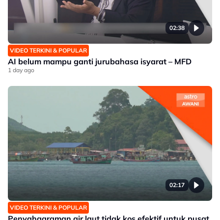
02:38
VIDEO TERKINI & POPULAR
AI belum mampu ganti jurubahasa isyarat – MFD
1 day ago
02:17
VIDEO TERKINI & POPULAR
Penyahgaraman air laut tidak kos efektif untuk pusat