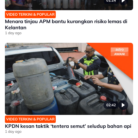
01:24
VIDEO TERKINI & POPULAR
Menara tinjau APM bantu kurangkan risiko lemas di
Kelantan
1 day ago
02:42
VIDEO TERKINI & POPULAR
KPDN kesan taktik ‘tentera semut’ seludup bahan api
1 day ago