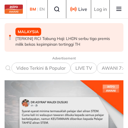
Skip to main content
Select language
Live
Log in
BM
|
EN
MALAYSIA
BISNES
POLITIK
[TERKINI] RCI Tabung Haji: LHDN serbu tiga premis
Selangor umum RS-2, sasar nilai ekonomi RM600 bilion
Abdul Hadi dakwa Bersatu terkeluar PN, Azmin
milik bekas kepimpinan tertinggi TH
menjelang 2030 - Amirudin
tegaskan masih anggota sah
Advertisement
Video Terkini & Popular
LIVE TV
AWANI 7:4