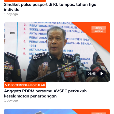
Sindiket palsu pasport di KL tumpas, tahan tiga
individu
1 day ago
01:43
VIDEO TERKINI & POPULAR
Anggota PDRM bersama AVSEC perkukuh
keselamatan penerbangan
1 day ago