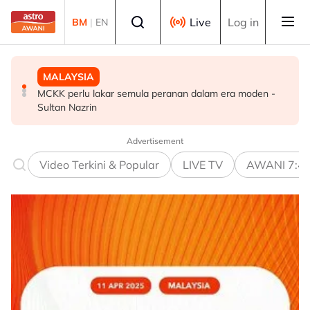
Skip to main content
Select language
Live
Log in
BM
|
EN
MALAYSIA
DUNIA
DUNIA
MCKK perlu lakar semula peranan dalam era moden -
Finland tutup semua laluan haiwan di sempadan dengan
Indonesia pertingkat operasi pemadaman kebakaran di
Sultan Nazrin
Rusia susulan demam babi Afrika
barat Kalimantan
Advertisement
Video Terkini & Popular
LIVE TV
AWANI 7:4