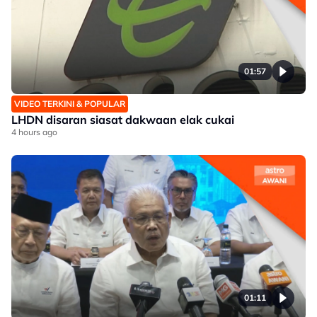
01:57
VIDEO TERKINI & POPULAR
LHDN disaran siasat dakwaan elak cukai
4 hours ago
01:11