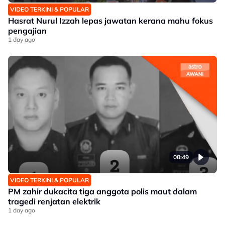
VIDEO TERKINI & POPULAR
Hasrat Nurul Izzah lepas jawatan kerana mahu fokus
pengajian
1 day ago
00:49
VIDEO TERKINI & POPULAR
PM zahir dukacita tiga anggota polis maut dalam
tragedi renjatan elektrik
1 day ago