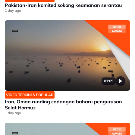
Pakistan-Iran komited sokong keamanan serantau
1 day ago
01:09
VIDEO TERKINI & POPULAR
Iran, Oman runding cadangan baharu pengurusan
Selat Hormuz
1 day ago