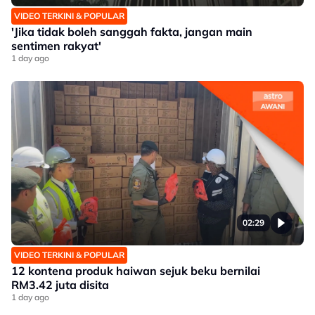
VIDEO TERKINI & POPULAR
'Jika tidak boleh sanggah fakta, jangan main
sentimen rakyat'
1 day ago
02:29
VIDEO TERKINI & POPULAR
12 kontena produk haiwan sejuk beku bernilai
RM3.42 juta disita
1 day ago