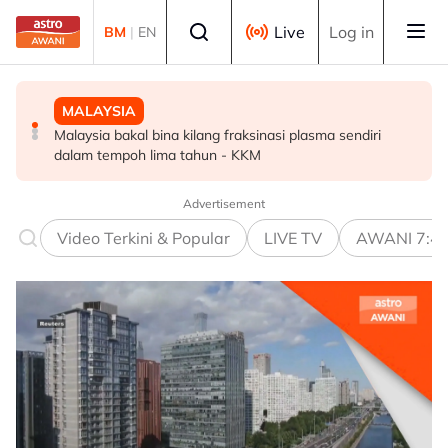
Skip to main content
Select language
Live
Log in
BM
|
EN
MALAYSIA
MALAYSIA
POLITIK
Malaysia bakal bina kilang fraksinasi plasma sendiri
Rundingan import udang Thailand dijangka selesai
PRN Melaka: BN terbuka untuk berunding, tukar kerusi -
dalam tempoh lima tahun - KKM
pertengahan bulan ini - Mohamad
Ahmad Zahid
Advertisement
Video Terkini & Popular
LIVE TV
AWANI 7:4