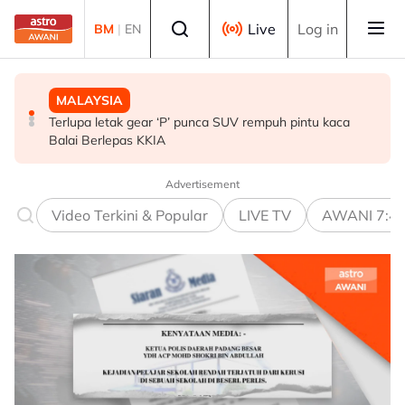
Skip to main content
Select language
Live
Log in
BM
|
EN
MALAYSIA
MALAYSIA
MALAYSIA
Terlupa letak gear ‘P’ punca SUV rempuh pintu kaca
Sektor swasta digesa perluas peluang kerjaya kedua
PM beri komitmen persempadanan DUN Sarawak, minta
Balai Berlepas KKIA
veteran tentera - Wan Azizah
laporan SPR - Fahmi
Advertisement
Video Terkini & Popular
LIVE TV
AWANI 7:4