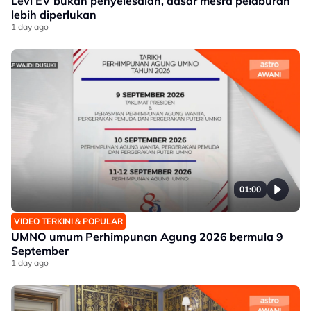
Levi EV bukan penyelesaian, dasar mesra pelaburan
lebih diperlukan
1 day ago
01:00
VIDEO TERKINI & POPULAR
UMNO umum Perhimpunan Agung 2026 bermula 9
September
1 day ago