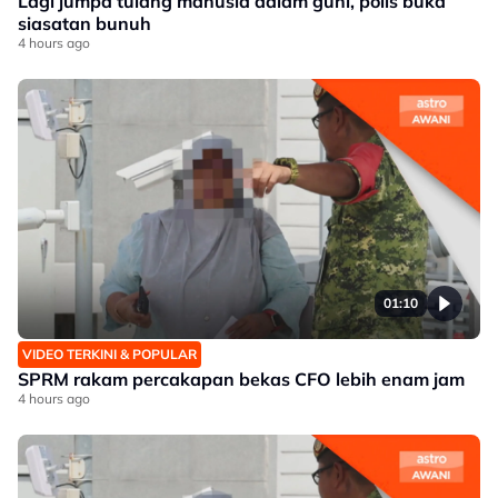
Lagi jumpa tulang manusia dalam guni, polis buka
siasatan bunuh
4 hours ago
01:10
VIDEO TERKINI & POPULAR
SPRM rakam percakapan bekas CFO lebih enam jam
4 hours ago