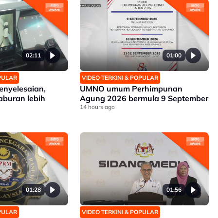
02:11
01:00
OPULAR
VIDEO TERKINI & POPULAR
enyelesaian,
UMNO umum Perhimpunan
aburan lebih
Agung 2026 bermula 9 September
14 hours ago
01:28
01:56
OPULAR
VIDEO TERKINI & POPULAR