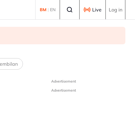
Select language
Live
Log in
BM
|
EN
embilan
Advertisement
Advertisement