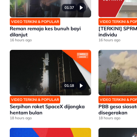
01:37
VIDEO TERKINI & POPULAR
VIDEO TERKINI & P
Reman remaja kes bunuh bayi
[TERKINI] SPRM 
dilanjut
individu
16 hours ago
16 hours ago
01:18
VIDEO TERKINI & POPULAR
VIDEO TERKINI & P
Serpihan roket SpaceX dijangka
PBB gesa siasat
hentam bulan
disegerakan
18 hours ago
18 hours ago