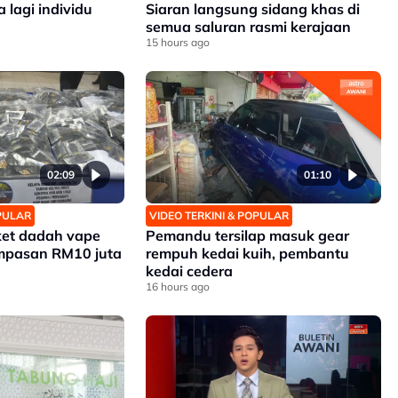
 lagi individu
Siaran langsung sidang khas di
semua saluran rasmi kerajaan
15 hours ago
02:09
01:10
OPULAR
VIDEO TERKINI & POPULAR
ket dadah vape
Pemandu tersilap masuk gear
ampasan RM10 juta
rempuh kedai kuih, pembantu
kedai cedera
16 hours ago