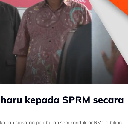
baharu kepada SPRM secara
kaitan siasatan pelaburan semikonduktor RM1.1 bilion