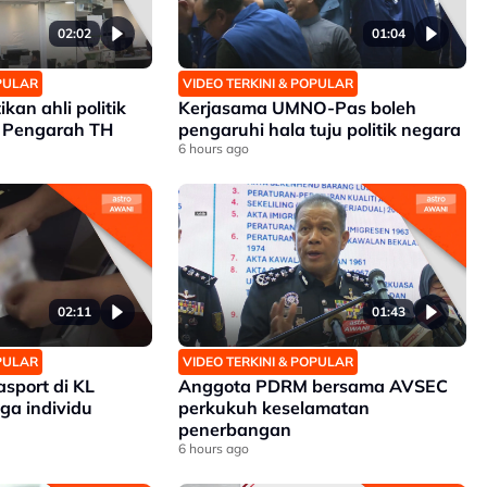
02:02
01:04
OPULAR
VIDEO TERKINI & POPULAR
ikan ahli politik
Kerjasama UMNO-Pas boleh
 Pengarah TH
pengaruhi hala tuju politik negara
6 hours ago
02:11
01:43
OPULAR
VIDEO TERKINI & POPULAR
asport di KL
Anggota PDRM bersama AVSEC
ga individu
perkukuh keselamatan
penerbangan
6 hours ago