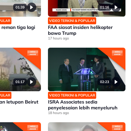
01:39
01:16
OPULAR
VIDEO TERKINI & POPULAR
reman tiga lagi
FAA siasat insiden helikopter
bawa Trump
17 hours ago
01:17
02:23
OPULAR
VIDEO TERKINI & POPULAR
an letupan Beirut
ISRA Associates sedia
penyelesaian lebih menyeluruh
18 hours ago