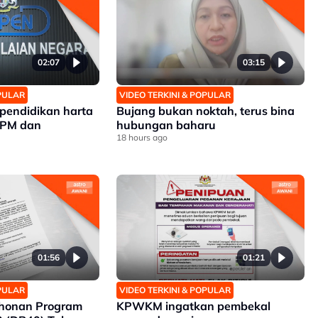
02:07
03:15
OPULAR
VIDEO TERKINI & POPULAR
pendidikan harta
Bujang bukan noktah, terus bina
SPM dan
hubungan baharu
18 hours ago
01:56
01:21
OPULAR
VIDEO TERKINI & POPULAR
honan Program
KPWKM ingatkan pembekal