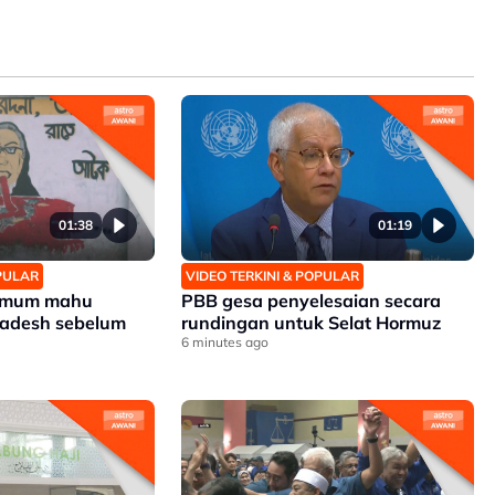
01:38
01:19
OPULAR
VIDEO TERKINI & POPULAR
 umum mahu
PBB gesa penyelesaian secara
ladesh sebelum
rundingan untuk Selat Hormuz
6 minutes ago