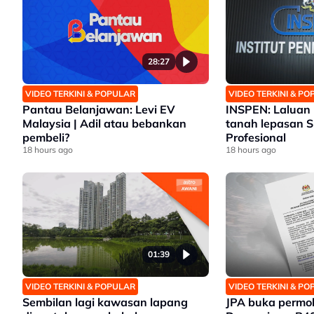
28:27
VIDEO TERKINI & POPULAR
VIDEO TERKINI & P
Pantau Belanjawan: Levi EV
INSPEN: Laluan 
Malaysia | Adil atau bebankan
tanah lepasan 
pembeli?
Profesional
18 hours ago
18 hours ago
01:39
VIDEO TERKINI & POPULAR
VIDEO TERKINI & P
Sembilan lagi kawasan lapang
JPA buka permo