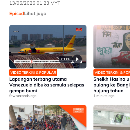
13/05/2026 01:23 MYT
Episod
Lihat juga
01:08
VIDEO TERKINI & POPULAR
VIDEO TERKINI & P
Lapangan terbang utama
Sheikh Hasina
Venezuela dibuka semula selepas
pulang ke Bang
gempa bumi
hujung tahun
few seconds ago
1 minute ago