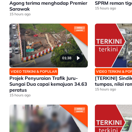
Agong terima menghadap Premier
SPRM reman tiga
Sarawak
15 hours ago
15 hours ago
01:38
VIDEO TERKINI & POPULAR
VIDEO TERKINI & P
Projek Penyuraian Trafik Juru-
[TERKINI] Sindi
Sungai Dua capai kemajuan 34.63
tumpas, nilai r
peratus
15 hours ago
15 hours ago