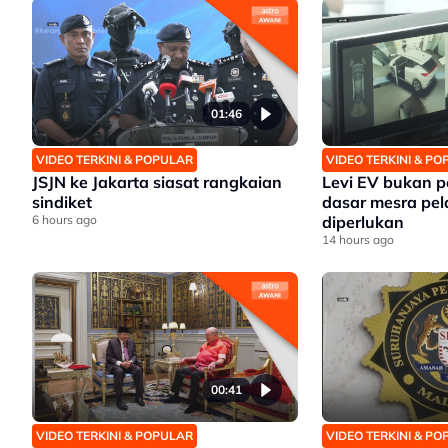
01:46
VIDEO TERKINI & POPULAR
VIDEO TERKINI & P
JSJN ke Jakarta siasat rangkaian
Levi EV bukan p
sindiket
dasar mesra pel
6 hours ago
diperlukan
14 hours ago
00:41
VIDEO TERKINI & POPULAR
VIDEO TERKINI & P