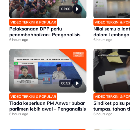
02:00
VIDEO TERKINI & POPULAR
VIDEO TERKINI & P
Pelaksanaan DPP perlu
Nilai semula lant
penambahbaikan- Penganalisis
dalam Lembaga
6 hours ago
6 hours ago
00:52
VIDEO TERKINI & POPULAR
VIDEO TERKINI & P
Tiada keperluan PM Anwar bubar
Sindiket palsu p
parlimen lebih awal – Penganalisis
tumpas, tahan ti
6 hours ago
6 hours ago