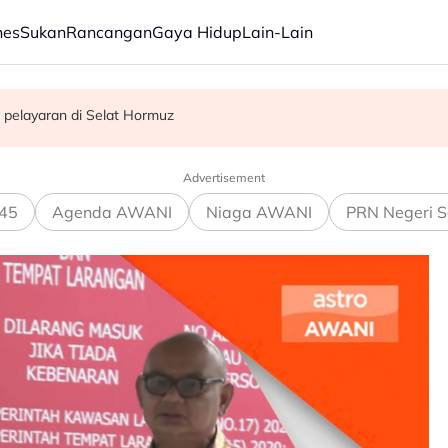
nes
Sukan
Rancangan
Gaya Hidup
Lain-Lain
a korban gempa bumi di Venezuela
 pelayaran di Selat Hormuz
iden
Advertisement
45
Agenda AWANI
Niaga AWANI
PRN Negeri S