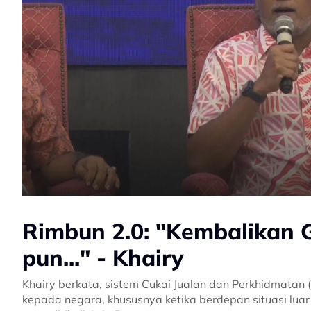
Rimbun 2.0: "Kembalikan 
pun..." - Khairy
Khairy berkata, sistem Cukai Jualan dan Perkhidmata
kepada negara, khususnya ketika berdepan situasi luar