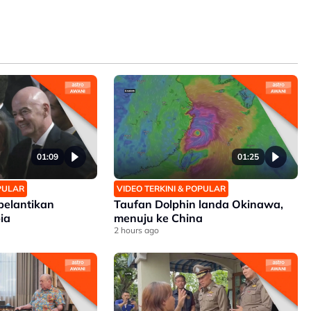
01:09
01:25
OPULAR
VIDEO TERKINI & POPULAR
 pelantikan
Taufan Dolphin landa Okinawa,
ia
menuju ke China
2 hours ago