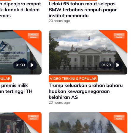
 dipenjara empat
Lelaki 65 tahun maut selepas
k-kanak di kolam
BMW terbabas rempuh pagar
lemas
institut memandu
20 hours ago
01:33
01:20
OPULAR
VIDEO TERKINI & POPULAR
premis milik
Trump keluarkan arahan baharu
n tertinggi TH
hadkan kewarganegaraan
kelahiran AS
20 hours ago