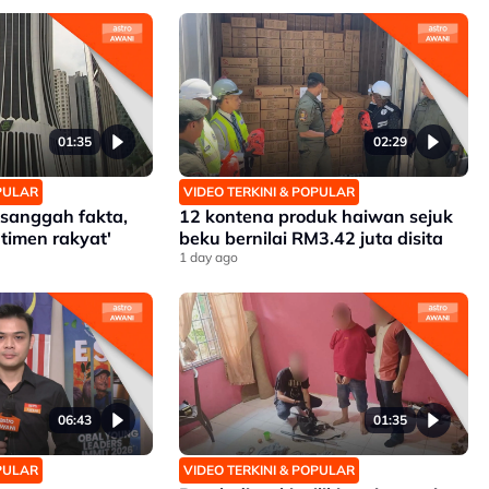
01:35
02:29
OPULAR
VIDEO TERKINI & POPULAR
h sanggah fakta,
12 kontena produk haiwan sejuk
timen rakyat'
beku bernilai RM3.42 juta disita
1 day ago
06:43
01:35
OPULAR
VIDEO TERKINI & POPULAR