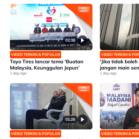
02:38
VIDEO TERKINI & POPULAR
VIDEO TERKINI & P
Toyo Tires lancar tema ‘Buatan
'Jika tidak bole
Malaysia, Keunggulan Jepun’
jangan main sen
1 day ago
1 day ago
01:26
VIDEO TERKINI & POPULAR
VIDEO TERKINI & P