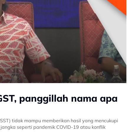
GST, panggillah nama apa
n (SST) tidak mampu memberikan hasil yang mencukupi
 jangka seperti pandemik COVID-19 atau konflik