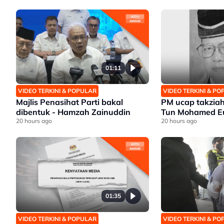
01:11
VIDEO TERKINI & POPULAR
VIDEO TERKINI & P
Majlis Penasihat Parti bakal
PM ucap takziah
dibentuk - Hamzah Zainuddin
Tun Mohamed Eu
20 hours ago
20 hours ago
01:35
VIDEO TERKINI & POPULAR
VIDEO TERKINI & P