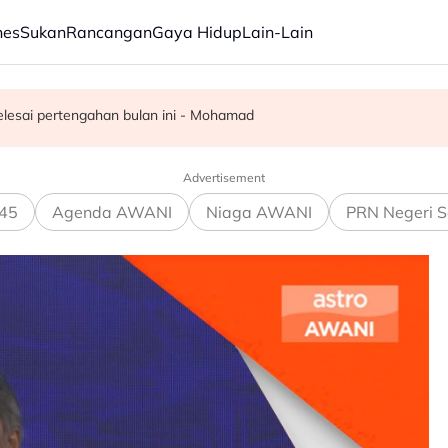
nes
Sukan
Rancangan
Gaya Hidup
Lain-Lain
ang rumah rakyat Palestin
a sendiri dalam tempoh lima tahun - KKM
elesai pertengahan bulan ini - Mohamad
Advertisement
45
Agenda AWANI
Niaga AWANI
PRN Negeri S