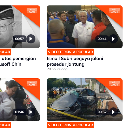
00:57
00:41
OPULAR
VIDEO TERKINI & POPULAR
 atas pemergian
Ismail Sabri berjaya jalani
soff Chin
prosedur jantung
20 hours ago
01:46
00:52
OPULAR
VIDEO TERKINI & POPULAR