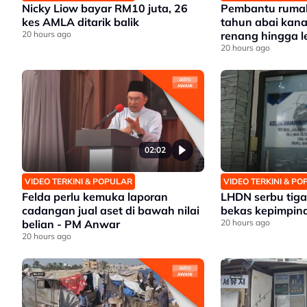
Nicky Liow bayar RM10 juta, 26
Pembantu rumah
kes AMLA ditarik balik
tahun abai kana
20 hours ago
renang hingga 
20 hours ago
02:02
VIDEO TERKINI & POPULAR
VIDEO TERKINI & P
Felda perlu kemuka laporan
LHDN serbu tiga 
cadangan jual aset di bawah nilai
bekas kepimpina
belian - PM Anwar
20 hours ago
20 hours ago