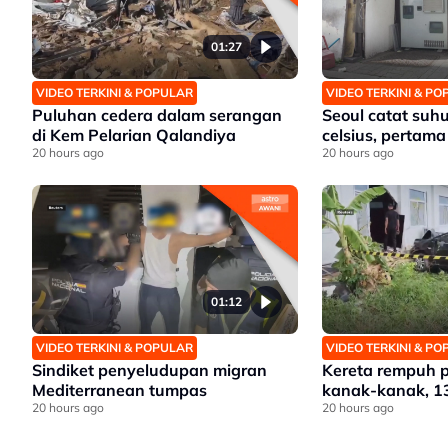
01:27
VIDEO TERKINI & POPULAR
VIDEO TERKINI & P
Puluhan cedera dalam serangan
Seoul catat suhu
di Kem Pelarian Qalandiya
celsius, pertama
20 hours ago
20 hours ago
01:12
VIDEO TERKINI & POPULAR
VIDEO TERKINI & P
Sindiket penyeludupan migran
Kereta rempuh 
Mediterranean tumpas
kanak-kanak, 1
20 hours ago
20 hours ago