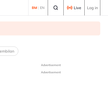
Select language
Live
Log in
BM
|
EN
embilan
Advertisement
Advertisement