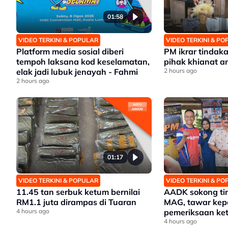
01:58
VIDEO TERKINI & POPULAR
VIDEO TERKINI & P
Platform media sosial diberi
PM ikrar tindak
tempoh laksana kod keselamatan,
pihak khianat 
elak jadi lubuk jenayah - Fahmi
2 hours ago
2 hours ago
01:17
VIDEO TERKINI & POPULAR
VIDEO TERKINI & P
11.45 tan serbuk ketum bernilai
AADK sokong ti
RM1.1 juta dirampas di Tuaran
MAG, tawar kep
4 hours ago
pemeriksaan ket
4 hours ago