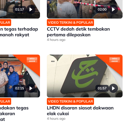
01:17
02:00
OPULAR
VIDEO TERKINI & POPULAR
an tegas terhadap
CCTV dedah detik tembakan
amanah rakyat
pertama dilepaskan
4 hours ago
02:15
01:57
OPULAR
VIDEO TERKINI & POPULAR
ndakan tegas
LHDN disaran siasat dakwaan
akaran
elak cukai
at
4 hours ago