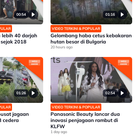
00:54
01:16
OPULAR
VIDEO TERKINI & POPULAR
 lebih 40 darjah
Gelombang haba cetus kebakaran
 sejak 2018
hutan besar di Bulgaria
20 hours ago
01:26
02:54
OPULAR
VIDEO TERKINI & POPULAR
pusat jagaan
Panasonic Beauty lancar dua
3 cedera
inovasi penjagaan rambut di
KLFW
1 day ago