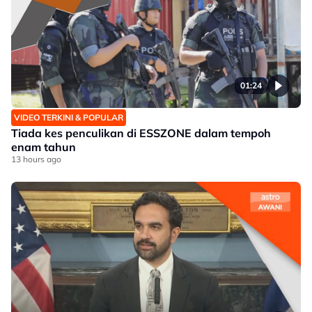
01:24
VIDEO TERKINI & POPULAR
Tiada kes penculikan di ESSZONE dalam tempoh
enam tahun
13 hours ago