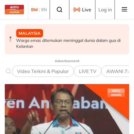
Skip to main content
Select language
Live
Log in
BM
|
EN
MALAYSIA
MALAYSIA
MALAYSIA
Warga emas ditemukan meninggal dunia dalam gua di
Jenazah tiga anggota polis dibawa ke Kota Kinabalu
Ismail Sabri dimasukkan ke IJN, prosiding mungkin
Kelantan
untuk bedah siasat
dijalankan di hospital
Advertisement
Video Terkini & Popular
LIVE TV
AWANI 7:4