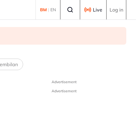
Select language
Live
Log in
BM
|
EN
embilan
Advertisement
Advertisement