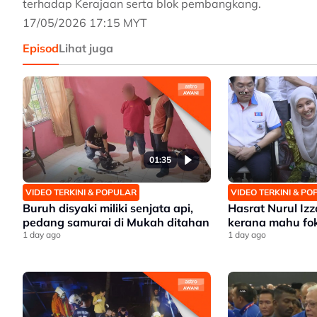
terhadap Kerajaan serta blok pembangkang.
17/05/2026 17:15 MYT
Episod
Lihat juga
01:35
VIDEO TERKINI & POPULAR
VIDEO TERKINI & P
Buruh disyaki miliki senjata api,
Hasrat Nurul Iz
pedang samurai di Mukah ditahan
kerana mahu fo
1 day ago
1 day ago