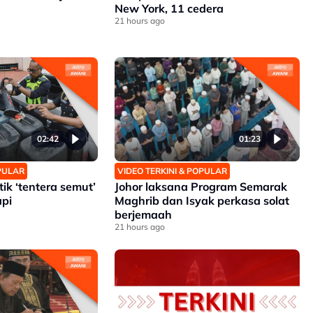
New York, 11 cedera
21 hours ago
02:42
01:23
OPULAR
VIDEO TERKINI & POPULAR
ik ‘tentera semut’
Johor laksana Program Semarak
pi
Maghrib dan Isyak perkasa solat
berjemaah
21 hours ago