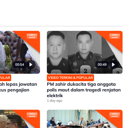
00:54
00:49
OPULAR
VIDEO TERKINI & POPULAR
zah lepas jawatan
PM zahir dukacita tiga anggota
kus pengajian
polis maut dalam tragedi renjatan
elektrik
1 day ago