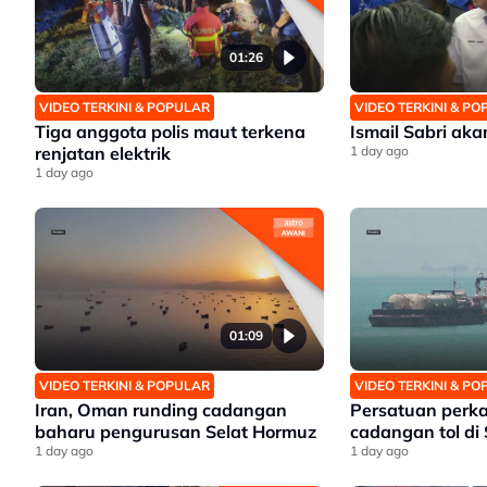
01:26
VIDEO TERKINI & POPULAR
VIDEO TERKINI & P
Tiga anggota polis maut terkena
Ismail Sabri ak
renjatan elektrik
1 day ago
1 day ago
01:09
VIDEO TERKINI & POPULAR
VIDEO TERKINI & P
Iran, Oman runding cadangan
Persatuan perk
baharu pengurusan Selat Hormuz
cadangan tol di
1 day ago
1 day ago