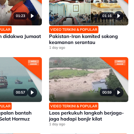
01:23
01:16
OPULAR
VIDEO TERKINI & POPULAR
an didakwa Jumaat
Pakistan-Iran komited sokong
keamanan serantau
1 day ago
00:57
00:59
OPULAR
VIDEO TERKINI & POPULAR
apalan bantah
Laos perkukuh langkah berjaga-
 Selat Hormuz
jaga hadapi banjir kilat
1 day ago