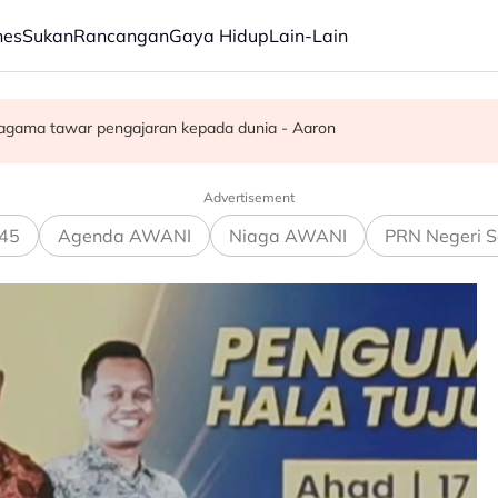
nes
Sukan
Rancangan
Gaya Hidup
Lain-Lain
g, 59 dicekup
.2 peratus - AADK
agama tawar pengajaran kepada dunia - Aaron
Advertisement
45
Agenda AWANI
Niaga AWANI
PRN Negeri S