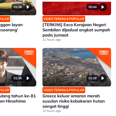
01:38
00:44
OPULAR
VIDEO TERKINI & POPULAR
ggan layan
[TERKINI] Exco Kerajaan Negeri
eseorang'
Sembilan dijadual angkat sumpah
pada Jumaat
22 hours ago
01:36
01:29
OPULAR
VIDEO TERKINI & POPULAR
 ulang tahun ke-81
Greece keluar amaran merah
m Hiroshima
susulan risiko kebakaran hutan
sangat tinggi
22 hours ago