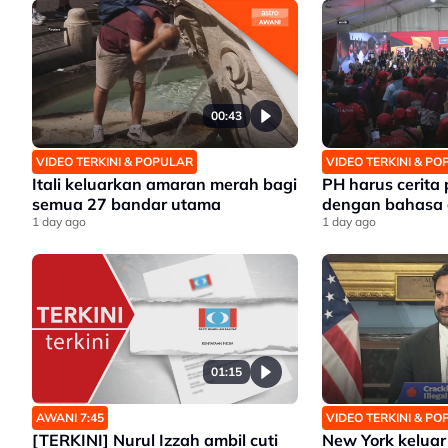
00:43
VIDEO TERKINI & POPULAR
VIDEO TERKINI & P
Itali keluarkan amaran merah bagi
PH harus cerita
semua 27 bandar utama
dengan bahasa 
1 day ago
1 day ago
01:15
AWANI 7:45
VIDEO TERKINI & P
[TERKINI] Nurul Izzah ambil cuti
New York keluar 