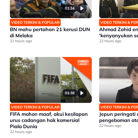
01:34
VIDEO TERKINI & POPULAR
VIDEO TERKINI & P
BN mahu pertahan 21 kerusi DUN
Ahmad Zahid en
di Melaka
'kenyanyukan s
21 hours ago
22 hours ago
01:38
VIDEO TERKINI & POPULAR
VIDEO TERKINI & P
FIFA mohon maaf, akui kesilapan
Jepun peringati
urus cadangan hak komersial
pengeboman ato
Piala Dunia
22 hours ago
22 hours ago