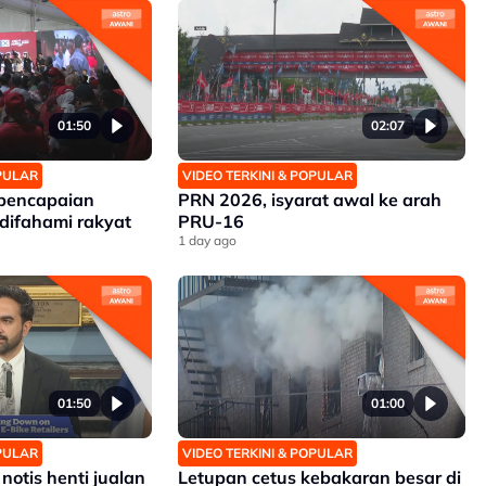
01:50
02:07
OPULAR
VIDEO TERKINI & POPULAR
 pencapaian
PRN 2026, isyarat awal ke arah
difahami rakyat
PRU-16
1 day ago
01:50
01:00
OPULAR
VIDEO TERKINI & POPULAR
notis henti jualan
Letupan cetus kebakaran besar di