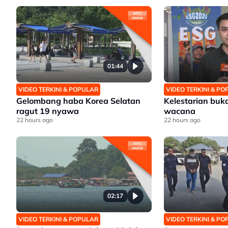
01:44
VIDEO TERKINI & POPULAR
VIDEO TERKINI & P
Gelombang haba Korea Selatan
Kelestarian buk
ragut 19 nyawa
wacana
22 hours ago
22 hours ago
02:17
VIDEO TERKINI & POPULAR
VIDEO TERKINI & P