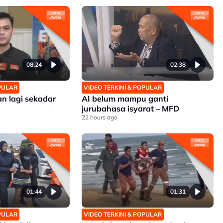
08:24
02:38
OPULAR
VIDEO TERKINI & POPULAR
an lagi sekadar
AI belum mampu ganti
jurubahasa isyarat – MFD
22 hours ago
01:44
01:31
OPULAR
VIDEO TERKINI & POPULAR