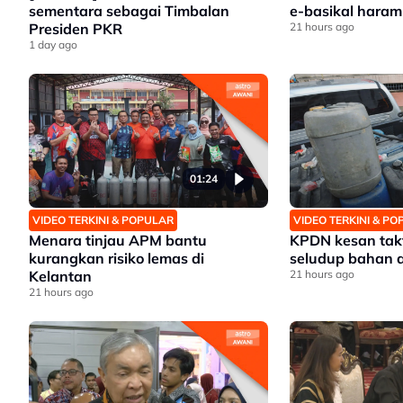
sementara sebagai Timbalan
e-basikal haram
Presiden PKR
21 hours ago
1 day ago
01:24
VIDEO TERKINI & POPULAR
VIDEO TERKINI & P
Menara tinjau APM bantu
KPDN kesan takt
kurangkan risiko lemas di
seludup bahan a
Kelantan
21 hours ago
21 hours ago