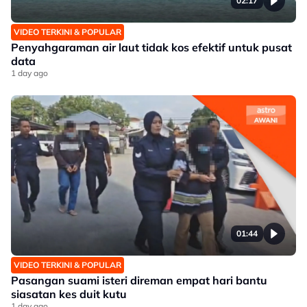
02:17
VIDEO TERKINI & POPULAR
Penyahgaraman air laut tidak kos efektif untuk pusat
data
1 day ago
01:44
VIDEO TERKINI & POPULAR
Pasangan suami isteri direman empat hari bantu
siasatan kes duit kutu
1 day ago