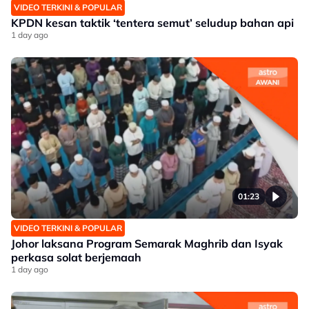
VIDEO TERKINI & POPULAR
KPDN kesan taktik ‘tentera semut’ seludup bahan api
1 day ago
01:23
VIDEO TERKINI & POPULAR
Johor laksana Program Semarak Maghrib dan Isyak
perkasa solat berjemaah
1 day ago