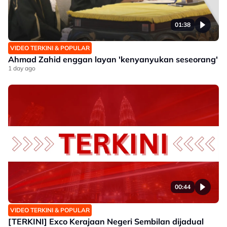
01:38
VIDEO TERKINI & POPULAR
Ahmad Zahid enggan layan 'kenyanyukan seseorang'
1 day ago
00:44
VIDEO TERKINI & POPULAR
[TERKINI] Exco Kerajaan Negeri Sembilan dijadual