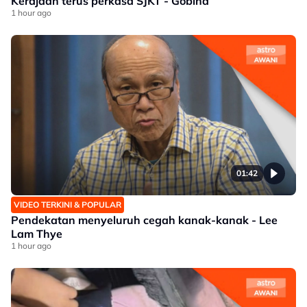
Kerajaan terus perkasa SJKT - Gobind
1 hour ago
01:42
VIDEO TERKINI & POPULAR
Pendekatan menyeluruh cegah kanak-kanak - Lee
Lam Thye
1 hour ago