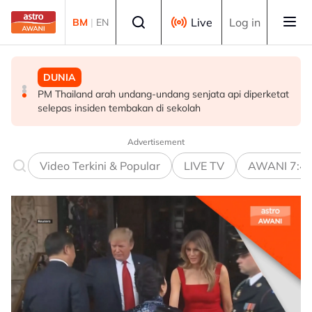
Skip to main content
Select language
Live
Log in
BM
|
EN
MALAYSIA
MALAYSIA
DUNIA
Berita tempatan pilihan sepanjang hari ini
Pengacara, ahli perniagaan ditahan bantu siasatan
PM Thailand arah undang-undang senjata api diperketat
audio siar sentuh isu sensitiviti agama
selepas insiden tembakan di sekolah
Advertisement
Video Terkini & Popular
LIVE TV
AWANI 7:4