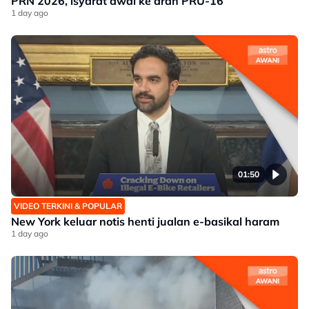
PRN 2026, isyarat awal ke arah PRU-16
1 day ago
01:50
VIDEO TERKINI & POPULAR
New York keluar notis henti jualan e-basikal haram
1 day ago