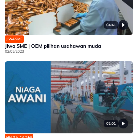
04:41
JIWASME
Jiwa SME | OEM pilihan usahawan muda
02/05/2023
02:01
NIAGA AWANI