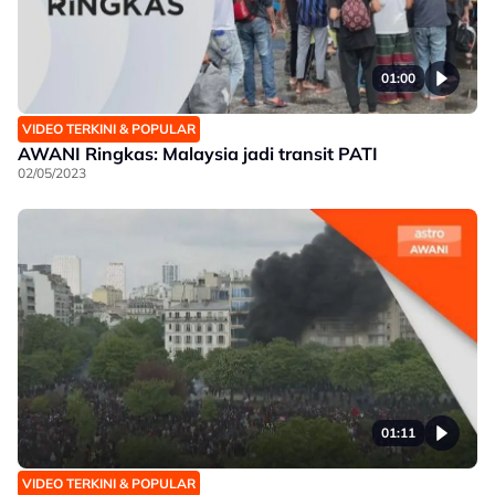
01:00
VIDEO TERKINI & POPULAR
AWANI Ringkas: Malaysia jadi transit PATI
02/05/2023
01:11
VIDEO TERKINI & POPULAR