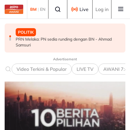
Skip to main content
Select language
Live
Log in
BM
|
EN
POLITIK
MALAYSIA
POLITIK
PRN Melaka: PN sedia runding dengan BN - Ahmad
MAHA 2026 platform hubung usahawan tani, pembeli
Kemelut PN: RoS digesa segera campur tangan - Tun
Samsuri
global
Faisal
Advertisement
Video Terkini & Popular
LIVE TV
AWANI 7:4