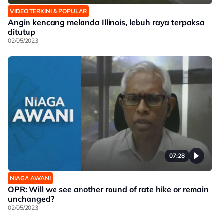
VIDEO TERKINI & POPULAR
Angin kencang melanda Illinois, lebuh raya terpaksa
ditutup
02/05/2023
07:28
NIAGA AWANI
OPR: Will we see another round of rate hike or remain
unchanged?
02/05/2023