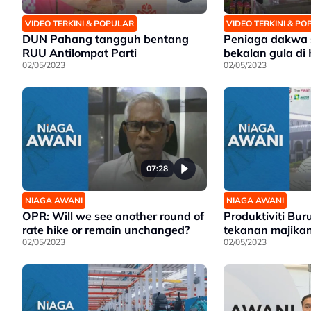
VIDEO TERKINI & POPULAR
VIDEO TERKINI & P
DUN Pahang tangguh bentang
Peniaga dakwa 
RUU Antilompat Parti
bekalan gula di
02/05/2023
02/05/2023
07:28
NIAGA AWANI
NIAGA AWANI
OPR: Will we see another round of
Produktiviti Bur
rate hike or remain unchanged?
tekanan majika
02/05/2023
02/05/2023