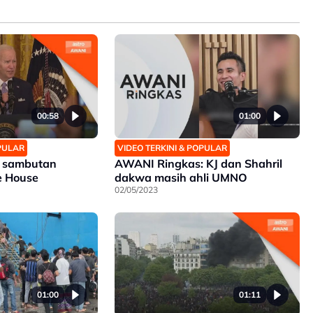
00:58
01:00
OPULAR
VIDEO TERKINI & POPULAR
n sambutan
AWANI Ringkas: KJ dan Shahril
te House
dakwa masih ahli UMNO
02/05/2023
01:00
01:11