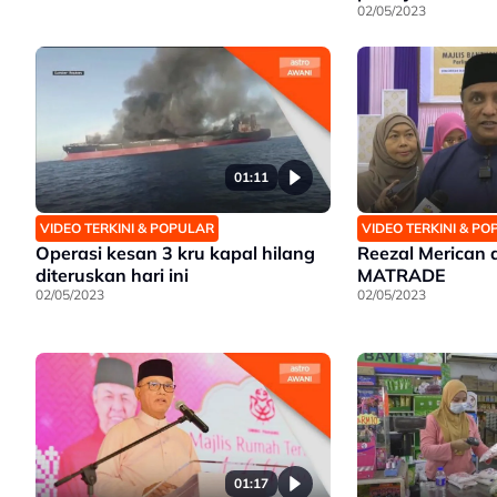
02/05/2023
01:11
VIDEO TERKINI & POPULAR
VIDEO TERKINI & P
Operasi kesan 3 kru kapal hilang
Reezal Merican d
diteruskan hari ini
MATRADE
02/05/2023
02/05/2023
01:17