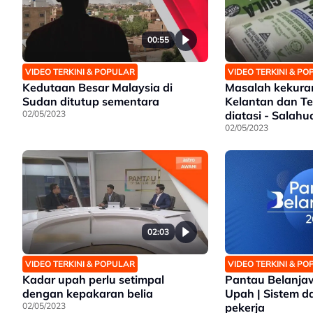
00:55
VIDEO TERKINI & POPULAR
VIDEO TERKINI & P
Kedutaan Besar Malaysia di
Masalah kekura
Sudan ditutup sementara
Kelantan dan T
02/05/2023
diatasi - Salahu
02/05/2023
02:03
VIDEO TERKINI & POPULAR
VIDEO TERKINI & P
Kadar upah perlu setimpal
Pantau Belanjaw
dengan kepakaran belia
Upah | Sistem da
02/05/2023
pekerja