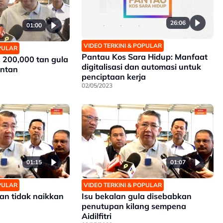
26:06
01:00
VIDEO TERKINI & POPULAR
OPULAR
Pantau Kos Sara Hidup: Manfaat
 200,000 tan gula
digitalisasi dan automasi untuk
antan
penciptaan kerja
02/05/2023
01:15
01:07
OPULAR
VIDEO TERKINI & POPULAR
an tidak naikkan
Isu bekalan gula disebabkan
penutupan kilang sempena
Aidilfitri