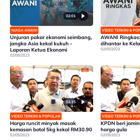
02:01
NIAGA AWANI
VIDEO TERKINI & P
Unjuran pakar ekonomi seimbang,
AWANI Ringkas:
jangka Asia kekal kukuh -
dihantar ke Kel
Laporan Ketua Ekonomi
02/05/2023
02/05/2023
01:15
VIDEO TERKINI & POPULAR
VIDEO TERKINI & P
Harga runcit minyak masak
KPDN beri jamin
kemasan botol 5kg kekal RM30.90
harga gula
02/05/2023
02/05/2023