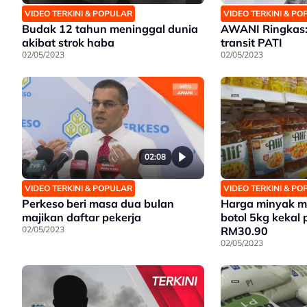
VIDEO TERKINI & POPULAR
VIDEO TERKINI & P
Budak 12 tahun meninggal dunia
AWANI Ringkas: 
akibat strok haba
transit PATI
02/05/2023
02/05/2023
02:08
VIDEO TERKINI & POPULAR
VIDEO TERKINI & P
Perkeso beri masa dua bulan
Harga minyak 
majikan daftar pekerja
botol 5kg kekal
02/05/2023
RM30.90
02/05/2023