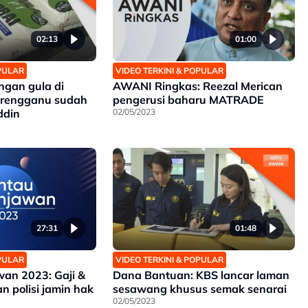
02:13
01:00
OPULAR
VIDEO TERKINI & POPULAR
ngan gula di
AWANI Ringkas: Reezal Merican
erengganu sudah
pengerusi baharu MATRADE
ddin
02/05/2023
27:31
01:48
OPULAR
VIDEO TERKINI & POPULAR
an 2023: Gaji &
Dana Bantuan: KBS lancar laman
n polisi jamin hak
sesawang khusus semak senarai
02/05/2023