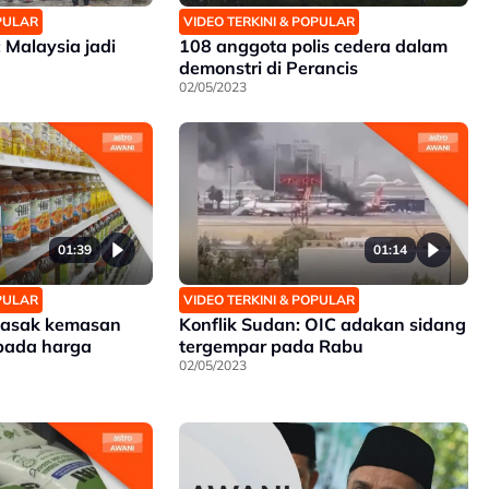
OPULAR
VIDEO TERKINI & POPULAR
Malaysia jadi
108 anggota polis cedera dalam
demonstri di Perancis
02/05/2023
01:39
01:14
OPULAR
VIDEO TERKINI & POPULAR
masak kemasan
Konflik Sudan: OIC adakan sidang
 pada harga
tergempar pada Rabu
02/05/2023