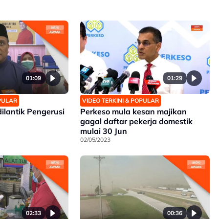
01:09
01:29
OPULAR
VIDEO TERKINI & POPULAR
ilantik Pengerusi
Perkeso mula kesan majikan
gagal daftar pekerja domestik
mulai 30 Jun
02/05/2023
02:33
00:36