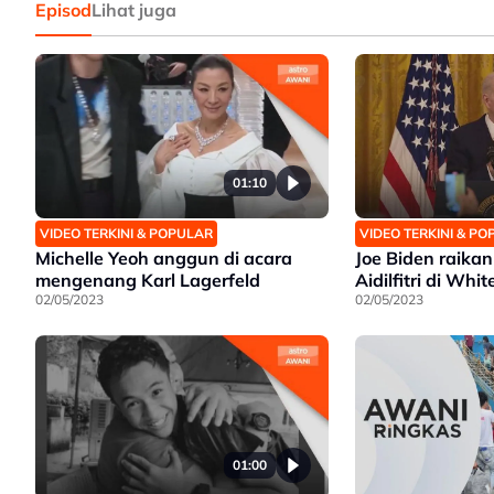
Episod
Lihat juga
01:10
VIDEO TERKINI & POPULAR
VIDEO TERKINI & P
Michelle Yeoh anggun di acara
Joe Biden raika
mengenang Karl Lagerfeld
Aidilfitri di Whi
02/05/2023
02/05/2023
01:00