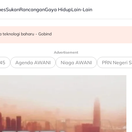
nes
Sukan
Rancangan
Gaya Hidup
Lain-Lain
men Ampang disekat
an kewangan Lembaga Tabung Haji
 teknologi baharu - Gobind
Advertisement
45
Agenda AWANI
Niaga AWANI
PRN Negeri S