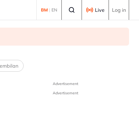
Select language
Live
Log in
BM
|
EN
embilan
Advertisement
Advertisement