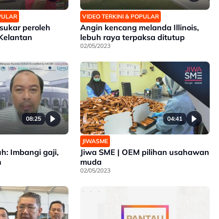
OPULAR
VIDEO TERKINI & POPULAR
sukar peroleh
Angin kencang melanda Illinois,
 Kelantan
lebuh raya terpaksa ditutup
02/05/2023
08:25
04:41
JIWASME
uh: Imbangi gaji,
Jiwa SME | OEM pilihan usahawan
n
muda
02/05/2023