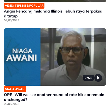
VIDEO TERKINI & POPULAR
Angin kencang melanda Illinois, lebuh raya terpaksa
ditutup
02/05/2023
07:28
NIAGA AWANI
OPR: Will we see another round of rate hike or remain
unchanged?
02/05/2023