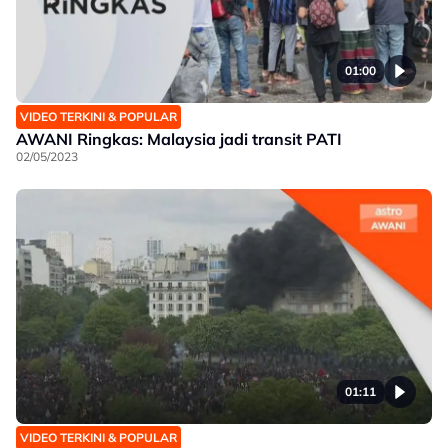
01:00
VIDEO TERKINI & POPULAR
AWANI Ringkas: Malaysia jadi transit PATI
02/05/2023
01:11
VIDEO TERKINI & POPULAR