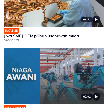
04:41
JIWASME
Jiwa SME | OEM pilihan usahawan muda
02/05/2023
02:01
NIAGA AWANI