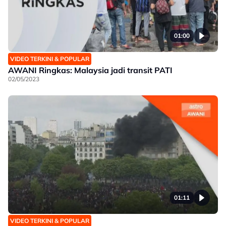
01:00
VIDEO TERKINI & POPULAR
AWANI Ringkas: Malaysia jadi transit PATI
02/05/2023
01:11
VIDEO TERKINI & POPULAR