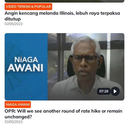
VIDEO TERKINI & POPULAR
Angin kencang melanda Illinois, lebuh raya terpaksa
ditutup
02/05/2023
07:28
NIAGA AWANI
OPR: Will we see another round of rate hike or remain
unchanged?
02/05/2023