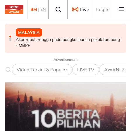
Skip to main content
Select language
Live
Log in
BM
|
EN
MALAYSIA
POLITIK
MALAYSIA
Akar reput, rongga pada pangkal punca pokok tumbang
WARISAN teliti rundingan kerusi bersama STAR, KDM
Jerebu: Lapan kawasan di Sarawak, Johan Setia di
- MBPP
hadapi PRU16 - Shafie
Selangor catat IPU tidak sihat
Advertisement
Video Terkini & Popular
LIVE TV
AWANI 7:4