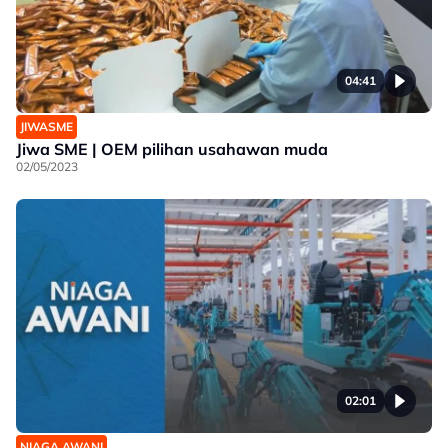
04:41
JIWASME
Jiwa SME | OEM pilihan usahawan muda
02/05/2023
02:01
NIAGA AWANI