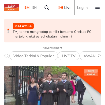
Skip to main content
Select language
Live
Log in
BM
|
EN
MALAYSIA
SUKAN
MALAYSIA
TMJ terima menghadap pemilik bersama Chelsea FC
Gabriel Palmero sah milik JDT!
Kementerian Komunikasi akan cadang gotong-royong
menjelang aksi persahabatan malam ini
mega perangi Aedes - Fahmi
Advertisement
Video Terkini & Popular
LIVE TV
AWANI 7:4