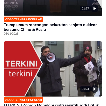
01:27
VIDEO TERKINI & POPULAR
Trump umum rancangan pelucutan senjata nuklear
bersama China & Rusia
06/11/2025
01:23
VIDEO TERKINI & POPULAR
[TERKINI] Zohran Mamdani cipta sejarah, jadi Datuk