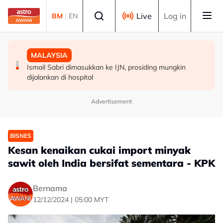
Skip to main content
Select language
Live
Log in
BM
|
EN
MALAYSIA
MALAYSIA
MALAYSIA
Warga emas ditemukan meninggal dunia dalam gua di
Jenazah tiga anggota polis dibawa ke Kota Kinabalu
Ismail Sabri dimasukkan ke IJN, prosiding mungkin
Kelantan
untuk bedah siasat
dijalankan di hospital
Advertisement
BISNES
Kesan kenaikan cukai import minyak
sawit oleh India bersifat sementara - KPK
Bernama
12/12/2024 | 05:00 MYT