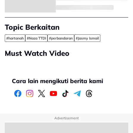
Topic Berkaitan
#hartanah
#Naza TTDI
#perbandaran
#Jasmy Ismail
Must Watch Video
Cara lain mengikuti berita kami
Advertisement