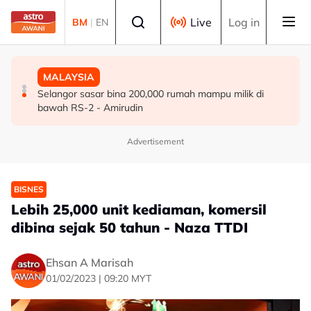
Skip to main content
Select language
Live
Log in
BM
|
EN
MALAYSIA
MALAYSIA
MALAYSIA
Belum sepenggal mentadbir, Anwar berjaya pacu
TalentCorp lancar MyHeart Global Connect untuk bakat
Selangor sasar bina 200,000 rumah mampu milik di
Malaysia jadi 30 ekonomi terbesar dunia - Penganalisis
Malaysia di luar negara
bawah RS-2 - Amirudin
Advertisement
BISNES
Lebih 25,000 unit kediaman, komersil
dibina sejak 50 tahun - Naza TTDI
Ehsan A Marisah
01/02/2023 | 09:20 MYT