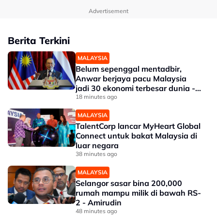
Advertisement
Berita Terkini
MALAYSIA
Belum sepenggal mentadbir,
Anwar berjaya pacu Malaysia
jadi 30 ekonomi terbesar dunia -
Penganalisis
18 minutes ago
MALAYSIA
TalentCorp lancar MyHeart Global
Connect untuk bakat Malaysia di
luar negara
38 minutes ago
MALAYSIA
Selangor sasar bina 200,000
rumah mampu milik di bawah RS-
2 - Amirudin
48 minutes ago