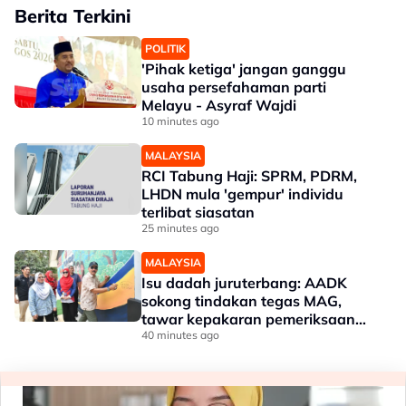
Berita Terkini
POLITIK
'Pihak ketiga' jangan ganggu
usaha persefahaman parti
Melayu - Asyraf Wajdi
10 minutes ago
MALAYSIA
RCI Tabung Haji: SPRM, PDRM,
LHDN mula 'gempur' individu
terlibat siasatan
25 minutes ago
MALAYSIA
Isu dadah juruterbang: AADK
sokong tindakan tegas MAG,
tawar kepakaran pemeriksaan
ketat
40 minutes ago