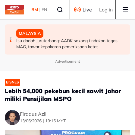
Skip to main content
Select language
Live
Log in
BM
|
EN
POLITIK
MALAYSIA
MALAYSIA
'Pihak ketiga' jangan ganggu usaha persefahaman parti
RCI Tabung Haji: SPRM, PDRM, LHDN mula 'gempur'
Isu dadah juruterbang: AADK sokong tindakan tegas
Melayu - Asyraf Wajdi
individu terlibat siasatan
MAG, tawar kepakaran pemeriksaan ketat
Advertisement
BISNES
Lebih 54,000 pekebun kecil sawit Johor
miliki Pensijilan MSPO
Firdaus Azil
13/06/2026 | 19:15 MYT