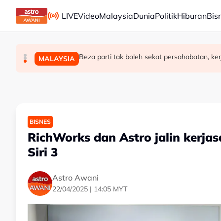
Skip to main content
LIVE
Video
Malaysia
Dunia
Politik
Hiburan
Bis
PM Thailand arah undang-undang senjata api dip
Beza parti tak boleh sekat persahabatan, k
Pengacara, ahli perniagaan ditahan bantu sia
DUNIA
MALAYSIA
MALAYSIA
BISNES
RichWorks dan Astro jalin kerj
Siri 3
Astro Awani
22/04/2025 | 14:05 MYT