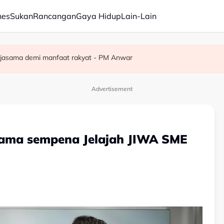
nes
Sukan
Rancangan
Gaya Hidup
Lain-Lain
erketat selepas insiden tembakan di sekolah
erjasama demi manfaat rakyat - PM Anwar
satan audio siar sentuh isu sensitiviti agama
Advertisement
asama sempena Jelajah JIWA SME