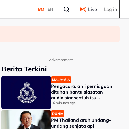
Select language
Live
Log in
BM
|
EN
Advertisement
Berita Terkini
MALAYSIA
Pengacara, ahli perniagaan
ditahan bantu siasatan
audio siar sentuh isu
sensitiviti agama
16 minutes ago
DUNIA
PM Thailand arah undang-
undang senjata api