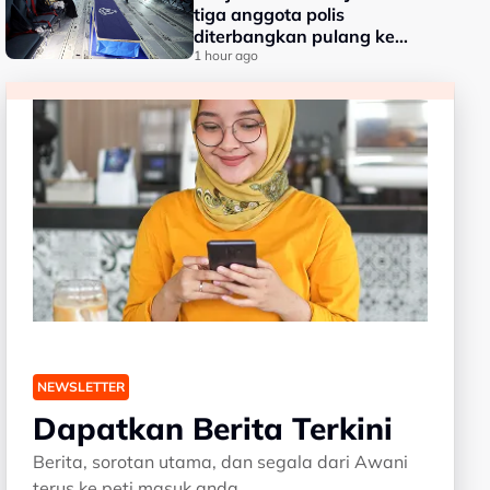
tiga anggota polis
diterbangkan pulang ke
kampung halaman
1 hour ago
NEWSLETTER
Dapatkan Berita Terkini
Berita, sorotan utama, dan segala dari Awani
terus ke peti masuk anda.