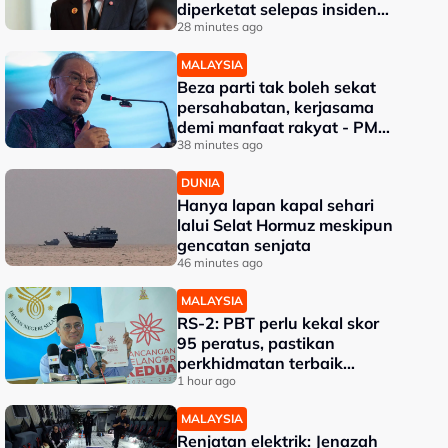
diperketat selepas insiden
tembakan di sekolah
28 minutes ago
MALAYSIA
Beza parti tak boleh sekat
persahabatan, kerjasama
demi manfaat rakyat - PM
Anwar
38 minutes ago
DUNIA
Hanya lapan kapal sehari
lalui Selat Hormuz meskipun
gencatan senjata
46 minutes ago
MALAYSIA
RS-2: PBT perlu kekal skor
95 peratus, pastikan
perkhidmatan terbaik
kepada rakyat - Amirudin
1 hour ago
MALAYSIA
Renjatan elektrik: Jenazah