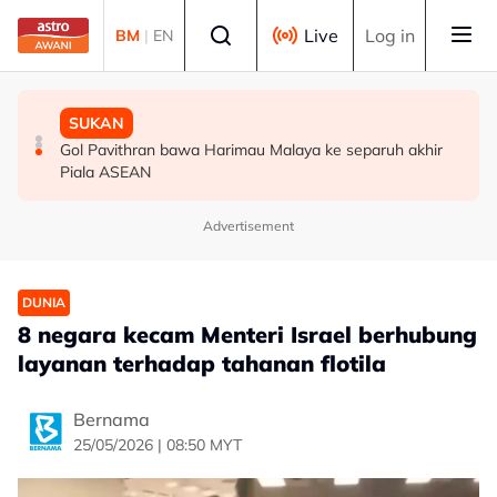
Skip to main content
Select language
Live
Log in
BM
|
EN
MALAYSIA
MALAYSIA
SUKAN
Berita tempatan pilihan sepanjang hari ini
Bapa lemas cuba selamatkan anak jatuh kolam ikan
Gol Pavithran bawa Harimau Malaya ke separuh akhir
Piala ASEAN
Advertisement
DUNIA
8 negara kecam Menteri Israel berhubung
layanan terhadap tahanan flotila
Bernama
25/05/2026 | 08:50 MYT