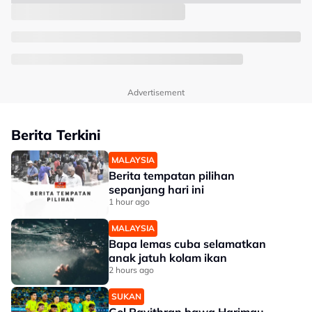
Advertisement
Berita Terkini
MALAYSIA
Berita tempatan pilihan
sepanjang hari ini
1 hour ago
MALAYSIA
Bapa lemas cuba selamatkan
anak jatuh kolam ikan
2 hours ago
SUKAN