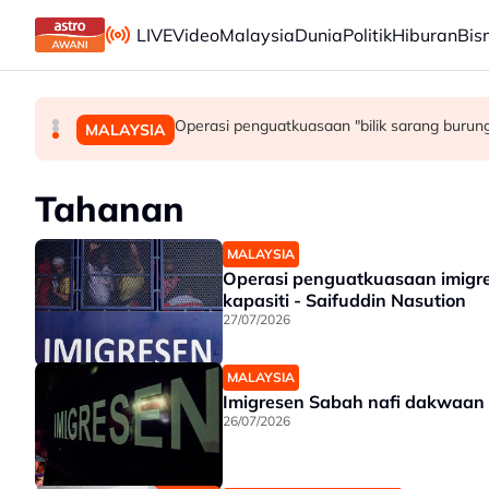
Skip to main content
LIVE
Video
Malaysia
Dunia
Politik
Hiburan
Bis
Wanita didenda RM75,000 mengaku salah be
Ismail Sabri didakwa esok di Mahkamah Ses
Operasi penguatkuasaan "bilik sarang burung
MALAYSIA
MALAYSIA
MALAYSIA
Tahanan
MALAYSIA
Operasi penguatkuasaan imigre
kapasiti - Saifuddin Nasution
27/07/2026
MALAYSIA
Imigresen Sabah nafi dakwaan t
26/07/2026