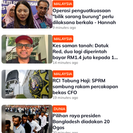
MALAYSIA
Operasi penguatkuasaan
"bilik sarang burung" perlu
dilaksana berkala - Hannah
9 minutes ago
MALAYSIA
Kes saman tanah: Datuk
Red, dua lagi diperintah
bayar RM1.4 juta kepada 17
pembeli
14 minutes ago
MALAYSIA
RCI Tabung Haji: SPRM
sambung rakam percakapan
bekas CFO
19 minutes ago
DUNIA
Pilihan raya presiden
Bangladesh diadakan 20
Ogos
20 minutes ago