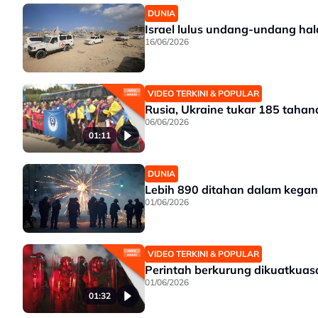
DUNIA
Israel lulus undang-undang hal
16/06/2026
VIDEO TERKINI & POPULAR
Rusia, Ukraine tukar 185 taha
06/06/2026
01:11
DUNIA
Lebih 890 ditahan dalam kega
01/06/2026
VIDEO TERKINI & POPULAR
Perintah berkurung dikuatkuas
01/06/2026
01:32