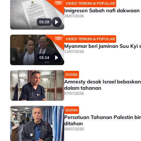
VIDEO TERKINI & POPULAR
Imigresen Sabah nafi dakwaan 
26/07/2026
01:19
VIDEO TERKINI & POPULAR
Myanmar beri jaminan Suu Kyi 
13/07/2026
01:14
DUNIA
Amnesty desak Israel bebaskan
dalam tahanan
07/07/2026
DUNIA
Persatuan Tahanan Palestin b
ditahan
06/07/2026