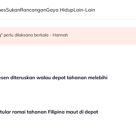
nes
Sukan
Rancangan
Gaya Hidup
Lain-Lain
ri rasuah kepada pegawai jas
yen Kuala Lumpur
" perlu dilaksana berkala - Hannah
sen diteruskan walau depot tahanan melebihi
ular ramai tahanan Filipina maut di depot