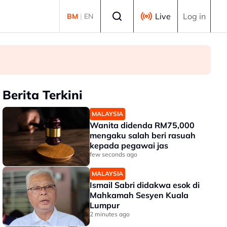
Select language
Live
Log in
BM
|
EN
Berita Terkini
MALAYSIA
Wanita didenda RM75,000
mengaku salah beri rasuah
kepada pegawai jas
few seconds ago
MALAYSIA
Ismail Sabri didakwa esok di
Mahkamah Sesyen Kuala
Lumpur
2 minutes ago