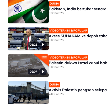
DUNIA
Pakistan, India bertukar senara
02/07/2026
VIDEO TERKINI & POPULAR
Akses SUHAKAM ke depoh taha
01/07/2026
01:26
VIDEO TERKINI & POPULAR
Palestin dakwa Israel cabul ha
01/07/2026
02:07
DUNIA
Aktivis Palestin pengsan selep
24/06/2026