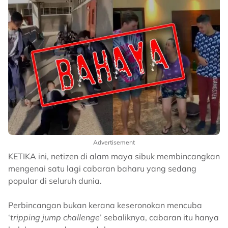
Advertisement
KETIKA ini, netizen di alam maya sibuk membincangkan
mengenai satu lagi cabaran baharu yang sedang
popular di seluruh dunia.
Perbincangan bukan kerana keseronokan mencuba
‘
tripping jump challenge
’ sebaliknya, cabaran itu hanya