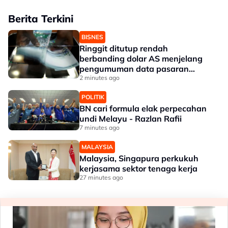
Berita Terkini
BISNES
Ringgit ditutup rendah
berbanding dolar AS menjelang
pengumuman data pasaran
buruh AS
2 minutes ago
POLITIK
BN cari formula elak perpecahan
undi Melayu - Razlan Rafii
7 minutes ago
MALAYSIA
Malaysia, Singapura perkukuh
kerjasama sektor tenaga kerja
27 minutes ago