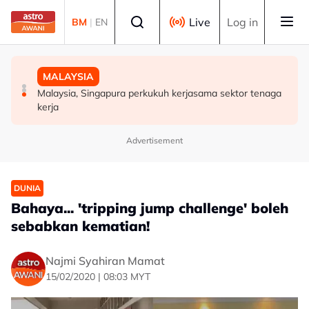
Skip to main content
Select language
Live
Log in
BM
|
EN
BISNES
POLITIK
MALAYSIA
Ringgit ditutup rendah berbanding dolar AS menjelang
BN cari formula elak perpecahan undi Melayu - Razlan
Malaysia, Singapura perkukuh kerjasama sektor tenaga
pengumuman data pasaran buruh AS
Rafii
kerja
Advertisement
DUNIA
Bahaya... 'tripping jump challenge' boleh
sebabkan kematian!
Najmi Syahiran Mamat
15/02/2020 | 08:03 MYT